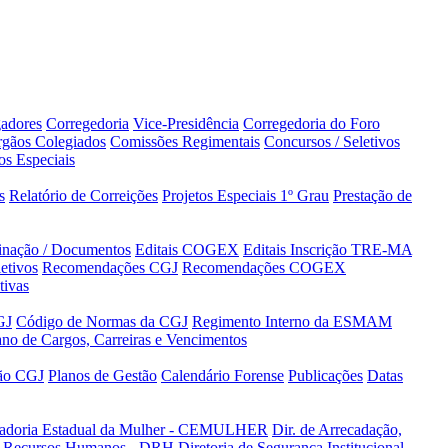
adores
Corregedoria
Vice-Presidência
Corregedoria do Foro
gãos Colegiados
Comissões Regimentais
Concursos / Seletivos
os Especiais
s
Relatório de Correições
Projetos Especiais 1º Grau
Prestação de
minação / Documentos
Editais COGEX
Editais Inscrição TRE-MA
etivos
Recomendações CGJ
Recomendações COGEX
tivas
GJ
Código de Normas da CGJ
Regimento Interno da ESMAM
ano de Cargos, Carreiras e Vencimentos
tão CGJ
Planos de Gestão
Calendário Forense
Publicações
Datas
adoria Estadual da Mulher - CEMULHER
Dir. de Arrecadação,
de Recursos Humanos - DRH
Diretoria de Segurança Institucional -