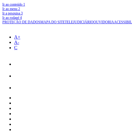
Ir ao conteúdo
1
Ir ao menu
2
Ir a pesquisa
3
Ir ao rodapé
4
PROTEÇÃO DE DADOS
MAPA DO SITE
TELEJUDICIÁRIO
OUVIDORIA
ACESSIBI
A+
A-
C