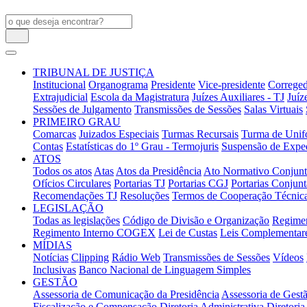
TRIBUNAL DE JUSTIÇA
Institucional
Organograma
Presidente
Vice-presidente
Correged
Extrajudicial
Escola da Magistratura
Juízes Auxiliares - TJ
Juíz
Sessões de Julgamento
Transmissões de Sessões
Salas Virtuais
PRIMEIRO GRAU
Comarcas
Juizados Especiais
Turmas Recursais
Turma de Unifo
Contas
Estatísticas do 1º Grau - Termojuris
Suspensão de Exped
ATOS
Todos os atos
Atas
Atos da Presidência
Ato Normativo Conjun
Ofícios Circulares
Portarias TJ
Portarias CGJ
Portarias Conjunt
Recomendações TJ
Resoluções
Termos de Cooperação Técnic
LEGISLAÇÃO
Todas as legislações
Código de Divisão e Organização
Regimen
Regimento Interno COGEX
Lei de Custas
Leis Complementar
MÍDIAS
Notícias
Clipping
Rádio Web
Transmissões de Sessões
Vídeos
Inclusivas
Banco Nacional de Linguagem Simples
GESTÃO
Assessoria de Comunicação da Presidência
Assessoria de Gestã
Fiscalização e Compensação
Diretoria Administrativa
Diretoria