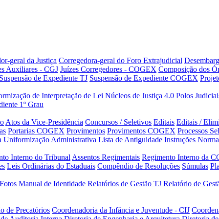
or-geral da Justiça
Corregedora-geral do Foro Extrajudicial
Desembarg
es Auxiliares - CGJ
Juízes Corregedores - COGEX
Composição dos Ór
Suspensão de Expediente TJ
Suspensão de Expediente COGEX
Projet
rmização de Interpretação de Lei
Núcleos de Justiça 4.0
Polos Judiciai
iente 1º Grau
to
Atos da Vice-Presidência
Concursos / Seletivos
Editais
Editais / Eli
as
Portarias COGEX
Provimentos
Provimentos COGEX
Processos Sel
a
Uniformização Administrativa
Lista de Antiguidade
Instruções Norma
to Interno do Tribunal
Assentos Regimentais
Regimento Interno da C
es
Leis Ordinárias do Estaduais
Compêndio de Resoluções
Súmulas
Pl
Fotos
Manual de Identidade
Relatórios de Gestão TJ
Relatório de Ges
o de Precatórios
Coordenadoria da Infância e Juventude - CIJ
Coorden
 de Auditoria Interna
Diretoria de Engenharia e Arquitetura
Diretoria 