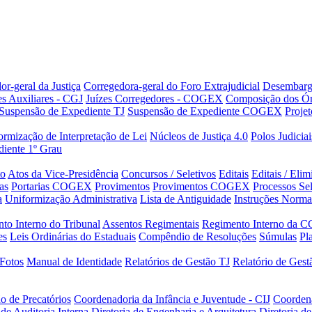
or-geral da Justiça
Corregedora-geral do Foro Extrajudicial
Desembarg
es Auxiliares - CGJ
Juízes Corregedores - COGEX
Composição dos Ór
Suspensão de Expediente TJ
Suspensão de Expediente COGEX
Projet
rmização de Interpretação de Lei
Núcleos de Justiça 4.0
Polos Judiciai
iente 1º Grau
to
Atos da Vice-Presidência
Concursos / Seletivos
Editais
Editais / Eli
as
Portarias COGEX
Provimentos
Provimentos COGEX
Processos Sel
a
Uniformização Administrativa
Lista de Antiguidade
Instruções Norma
to Interno do Tribunal
Assentos Regimentais
Regimento Interno da C
es
Leis Ordinárias do Estaduais
Compêndio de Resoluções
Súmulas
Pl
Fotos
Manual de Identidade
Relatórios de Gestão TJ
Relatório de Ges
o de Precatórios
Coordenadoria da Infância e Juventude - CIJ
Coorden
 de Auditoria Interna
Diretoria de Engenharia e Arquitetura
Diretoria 