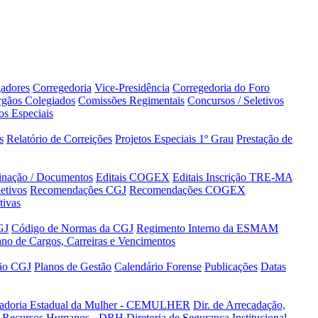
adores
Corregedoria
Vice-Presidência
Corregedoria do Foro
gãos Colegiados
Comissões Regimentais
Concursos / Seletivos
os Especiais
s
Relatório de Correições
Projetos Especiais 1º Grau
Prestação de
minação / Documentos
Editais COGEX
Editais Inscrição TRE-MA
etivos
Recomendações CGJ
Recomendações COGEX
tivas
GJ
Código de Normas da CGJ
Regimento Interno da ESMAM
ano de Cargos, Carreiras e Vencimentos
tão CGJ
Planos de Gestão
Calendário Forense
Publicações
Datas
adoria Estadual da Mulher - CEMULHER
Dir. de Arrecadação,
de Recursos Humanos - DRH
Diretoria de Segurança Institucional -