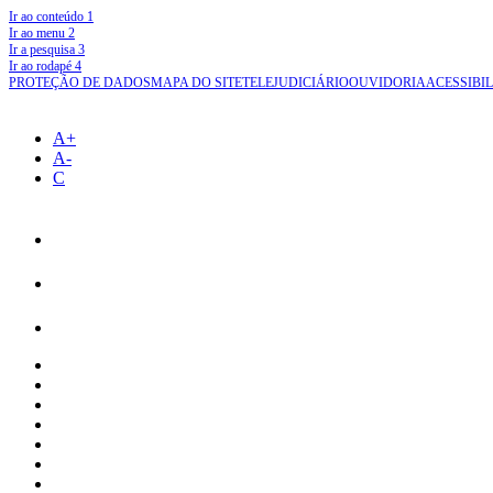
Ir ao conteúdo
1
Ir ao menu
2
Ir a pesquisa
3
Ir ao rodapé
4
PROTEÇÃO DE DADOS
MAPA DO SITE
TELEJUDICIÁRIO
OUVIDORIA
ACESSIBI
A+
A-
C