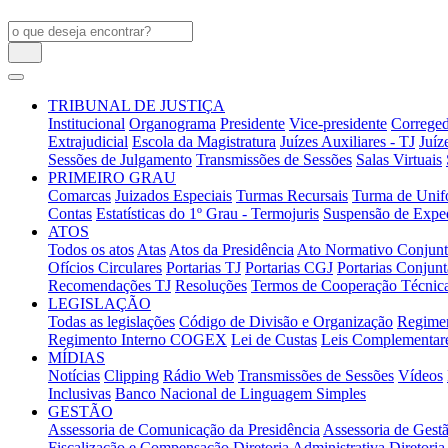
TRIBUNAL DE JUSTIÇA
Institucional
Organograma
Presidente
Vice-presidente
Correged
Extrajudicial
Escola da Magistratura
Juízes Auxiliares - TJ
Juíz
Sessões de Julgamento
Transmissões de Sessões
Salas Virtuais
PRIMEIRO GRAU
Comarcas
Juizados Especiais
Turmas Recursais
Turma de Unifo
Contas
Estatísticas do 1º Grau - Termojuris
Suspensão de Exped
ATOS
Todos os atos
Atas
Atos da Presidência
Ato Normativo Conjun
Ofícios Circulares
Portarias TJ
Portarias CGJ
Portarias Conjunt
Recomendações TJ
Resoluções
Termos de Cooperação Técnic
LEGISLAÇÃO
Todas as legislações
Código de Divisão e Organização
Regimen
Regimento Interno COGEX
Lei de Custas
Leis Complementar
MÍDIAS
Notícias
Clipping
Rádio Web
Transmissões de Sessões
Vídeos
Inclusivas
Banco Nacional de Linguagem Simples
GESTÃO
Assessoria de Comunicação da Presidência
Assessoria de Gestã
Fiscalização e Compensação
Diretoria Administrativa
Diretoria