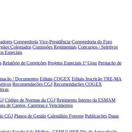
adores
Corregedoria
Vice-Presidência
Corregedoria do Foro
gãos Colegiados
Comissões Regimentais
Concursos / Seletivos
os Especiais
s
Relatório de Correições
Projetos Especiais 1º Grau
Prestação de
minação / Documentos
Editais COGEX
Editais Inscrição TRE-MA
etivos
Recomendações CGJ
Recomendações COGEX
tivas
GJ
Código de Normas da CGJ
Regimento Interno da ESMAM
ano de Cargos, Carreiras e Vencimentos
tão CGJ
Planos de Gestão
Calendário Forense
Publicações
Datas
adoria Estadual da Mulher - CEMULHER
Dir. de Arrecadação,