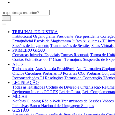
TRIBUNAL DE JUSTIÇA
Institucional
Organograma
Presidente
Vice-presidente
Correged
Extrajudicial
Escola da Magistratura
Juízes Auxiliares - TJ
Juíz
Sessões de Julgamento
Transmissões de Sessões
Salas Virtuais
PRIMEIRO GRAU
Comarcas
Juizados Especiais
Turmas Recursais
Turma de Unifo
Contas
Estatísticas do 1º Grau - Termojuris
Suspensão de Exped
ATOS
Todos os atos
Atas
Atos da Presidência
Ato Normativo Conjun
Ofícios Circulares
Portarias TJ
Portarias CGJ
Portarias Conjunt
Recomendações TJ
Resoluções
Termos de Cooperação Técnic
LEGISLAÇÃO
Todas as legislações
Código de Divisão e Organização
Regimen
Regimento Interno COGEX
Lei de Custas
Leis Complementar
MÍDIAS
Notícias
Clipping
Rádio Web
Transmissões de Sessões
Vídeos
Inclusivas
Banco Nacional de Linguagem Simples
GESTÃO
Assessoria de Comunicação da Presidência
Assessoria de Gestã