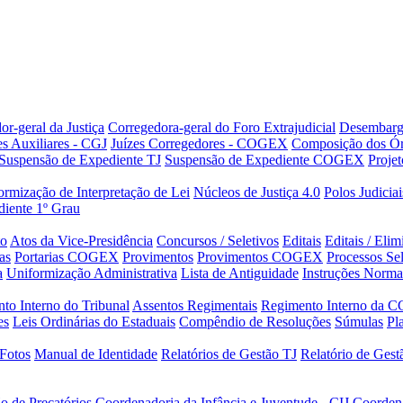
or-geral da Justiça
Corregedora-geral do Foro Extrajudicial
Desembarg
es Auxiliares - CGJ
Juízes Corregedores - COGEX
Composição dos Ór
Suspensão de Expediente TJ
Suspensão de Expediente COGEX
Projet
rmização de Interpretação de Lei
Núcleos de Justiça 4.0
Polos Judiciai
iente 1º Grau
to
Atos da Vice-Presidência
Concursos / Seletivos
Editais
Editais / Eli
as
Portarias COGEX
Provimentos
Provimentos COGEX
Processos Sel
a
Uniformização Administrativa
Lista de Antiguidade
Instruções Norma
to Interno do Tribunal
Assentos Regimentais
Regimento Interno da C
es
Leis Ordinárias do Estaduais
Compêndio de Resoluções
Súmulas
Pl
Fotos
Manual de Identidade
Relatórios de Gestão TJ
Relatório de Ges
o de Precatórios
Coordenadoria da Infância e Juventude - CIJ
Coorden