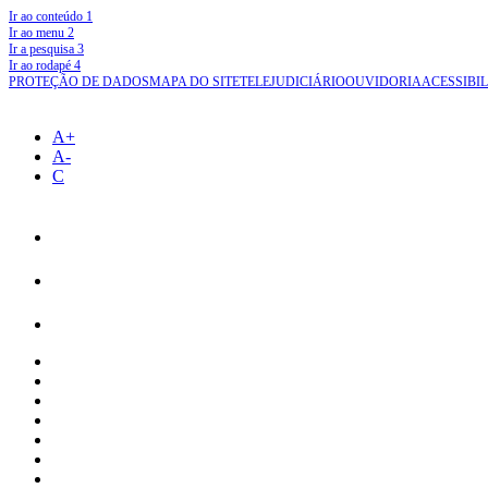
Ir ao conteúdo
1
Ir ao menu
2
Ir a pesquisa
3
Ir ao rodapé
4
PROTEÇÃO DE DADOS
MAPA DO SITE
TELEJUDICIÁRIO
OUVIDORIA
ACESSIBI
A+
A-
C