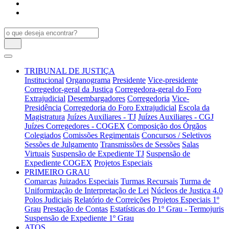
TRIBUNAL DE JUSTIÇA
Institucional
Organograma
Presidente
Vice-presidente
Corregedor-geral da Justiça
Corregedora-geral do Foro
Extrajudicial
Desembargadores
Corregedoria
Vice-
Presidência
Corregedoria do Foro Extrajudicial
Escola da
Magistratura
Juízes Auxiliares - TJ
Juízes Auxiliares - CGJ
Juízes Corregedores - COGEX
Composição dos Órgãos
Colegiados
Comissões Regimentais
Concursos / Seletivos
Sessões de Julgamento
Transmissões de Sessões
Salas
Virtuais
Suspensão de Expediente TJ
Suspensão de
Expediente COGEX
Projetos Especiais
PRIMEIRO GRAU
Comarcas
Juizados Especiais
Turmas Recursais
Turma de
Uniformização de Interpretação de Lei
Núcleos de Justiça 4.0
Polos Judiciais
Relatório de Correições
Projetos Especiais 1º
Grau
Prestação de Contas
Estatísticas do 1º Grau - Termojuris
Suspensão de Expediente 1º Grau
ATOS