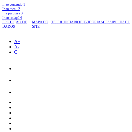
Ir ao conteúdo
1
Ir ao menu
2
Ir a pesquisa
3
Ir ao rodapé
4
PROTEÇÃO DE
MAPA DO
TELEJUDICIÁRIO
OUVIDORIA
ACESSIBILIDADE
DADOS
SITE
A+
A-
C