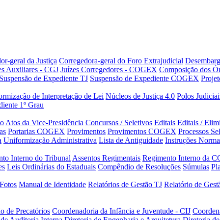
or-geral da Justiça
Corregedora-geral do Foro Extrajudicial
Desembarg
es Auxiliares - CGJ
Juízes Corregedores - COGEX
Composição dos Ór
Suspensão de Expediente TJ
Suspensão de Expediente COGEX
Projet
rmização de Interpretação de Lei
Núcleos de Justiça 4.0
Polos Judiciai
iente 1º Grau
to
Atos da Vice-Presidência
Concursos / Seletivos
Editais
Editais / Eli
as
Portarias COGEX
Provimentos
Provimentos COGEX
Processos Sel
a
Uniformização Administrativa
Lista de Antiguidade
Instruções Norma
to Interno do Tribunal
Assentos Regimentais
Regimento Interno da C
es
Leis Ordinárias do Estaduais
Compêndio de Resoluções
Súmulas
Pl
Fotos
Manual de Identidade
Relatórios de Gestão TJ
Relatório de Ges
o de Precatórios
Coordenadoria da Infância e Juventude - CIJ
Coorden
 de Auditoria Interna
Diretoria de Engenharia e Arquitetura
Diretoria 