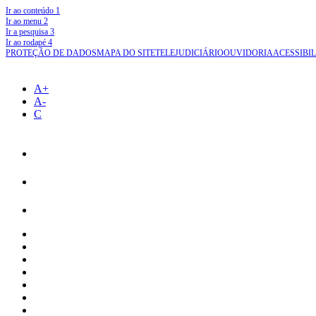
Ir ao conteúdo
1
Ir ao menu
2
Ir a pesquisa
3
Ir ao rodapé
4
PROTEÇÃO DE DADOS
MAPA DO SITE
TELEJUDICIÁRIO
OUVIDORIA
ACESSIBI
A+
A-
C