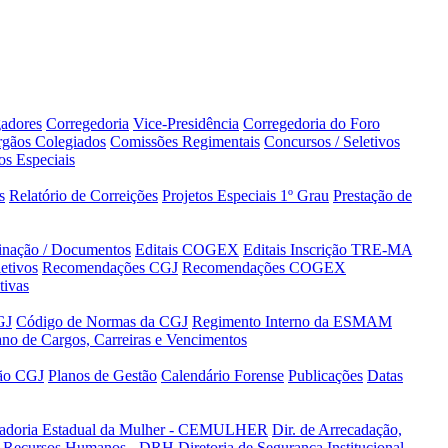
adores
Corregedoria
Vice-Presidência
Corregedoria do Foro
gãos Colegiados
Comissões Regimentais
Concursos / Seletivos
os Especiais
s
Relatório de Correições
Projetos Especiais 1º Grau
Prestação de
minação / Documentos
Editais COGEX
Editais Inscrição TRE-MA
etivos
Recomendações CGJ
Recomendações COGEX
tivas
GJ
Código de Normas da CGJ
Regimento Interno da ESMAM
ano de Cargos, Carreiras e Vencimentos
tão CGJ
Planos de Gestão
Calendário Forense
Publicações
Datas
adoria Estadual da Mulher - CEMULHER
Dir. de Arrecadação,
de Recursos Humanos - DRH
Diretoria de Segurança Institucional -