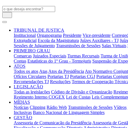
TRIBUNAL DE JUSTIÇA
Institucional
Organograma
Presidente
Vice-presidente
Correged
Extrajudicial
Escola da Magistratura
Juízes Auxiliares - TJ
Juíz
Sessões de Julgamento
Transmissões de Sessões
Salas Virtuais
PRIMEIRO GRAU
Comarcas
Juizados Especiais
Turmas Recursais
Turma de Unifo
Contas
Estatísticas do 1º Grau - Termojuris
Suspensão de Exped
ATOS
Todos os atos
Atas
Atos da Presidência
Ato Normativo Conjun
Ofícios Circulares
Portarias TJ
Portarias CGJ
Portarias Conjunt
Recomendações TJ
Resoluções
Termos de Cooperação Técnic
LEGISLAÇÃO
Todas as legislações
Código de Divisão e Organização
Regimen
Regimento Interno COGEX
Lei de Custas
Leis Complementar
MÍDIAS
Notícias
Clipping
Rádio Web
Transmissões de Sessões
Vídeos
Inclusivas
Banco Nacional de Linguagem Simples
GESTÃO
Assessoria de Comunicação da Presidência
Assessoria de Gestã
Fiscalização e Compensação
Diretoria Administrativa
Diretoria