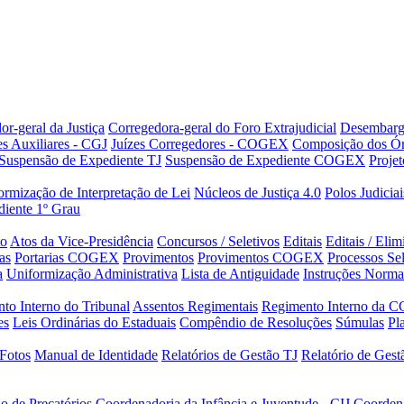
or-geral da Justiça
Corregedora-geral do Foro Extrajudicial
Desembarg
es Auxiliares - CGJ
Juízes Corregedores - COGEX
Composição dos Ór
Suspensão de Expediente TJ
Suspensão de Expediente COGEX
Projet
rmização de Interpretação de Lei
Núcleos de Justiça 4.0
Polos Judiciai
iente 1º Grau
to
Atos da Vice-Presidência
Concursos / Seletivos
Editais
Editais / Eli
as
Portarias COGEX
Provimentos
Provimentos COGEX
Processos Sel
a
Uniformização Administrativa
Lista de Antiguidade
Instruções Norma
to Interno do Tribunal
Assentos Regimentais
Regimento Interno da C
es
Leis Ordinárias do Estaduais
Compêndio de Resoluções
Súmulas
Pl
Fotos
Manual de Identidade
Relatórios de Gestão TJ
Relatório de Ges
o de Precatórios
Coordenadoria da Infância e Juventude - CIJ
Coorden