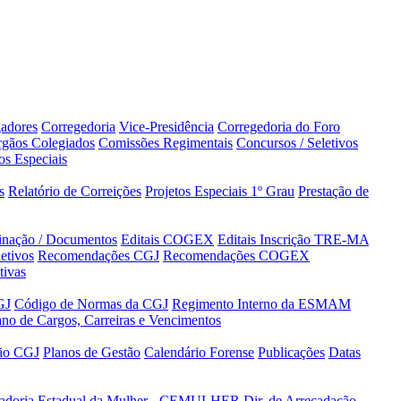
adores
Corregedoria
Vice-Presidência
Corregedoria do Foro
gãos Colegiados
Comissões Regimentais
Concursos / Seletivos
os Especiais
s
Relatório de Correições
Projetos Especiais 1º Grau
Prestação de
minação / Documentos
Editais COGEX
Editais Inscrição TRE-MA
etivos
Recomendações CGJ
Recomendações COGEX
tivas
GJ
Código de Normas da CGJ
Regimento Interno da ESMAM
ano de Cargos, Carreiras e Vencimentos
tão CGJ
Planos de Gestão
Calendário Forense
Publicações
Datas
adoria Estadual da Mulher - CEMULHER
Dir. de Arrecadação,