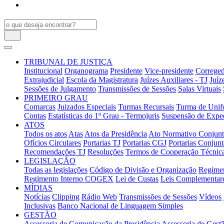
TRIBUNAL DE JUSTIÇA
Institucional
Organograma
Presidente
Vice-presidente
Correged
Extrajudicial
Escola da Magistratura
Juízes Auxiliares - TJ
Juíz
Sessões de Julgamento
Transmissões de Sessões
Salas Virtuais
PRIMEIRO GRAU
Comarcas
Juizados Especiais
Turmas Recursais
Turma de Unifo
Contas
Estatísticas do 1º Grau - Termojuris
Suspensão de Exped
ATOS
Todos os atos
Atas
Atos da Presidência
Ato Normativo Conjun
Ofícios Circulares
Portarias TJ
Portarias CGJ
Portarias Conjunt
Recomendações TJ
Resoluções
Termos de Cooperação Técnic
LEGISLAÇÃO
Todas as legislações
Código de Divisão e Organização
Regimen
Regimento Interno COGEX
Lei de Custas
Leis Complementar
MÍDIAS
Notícias
Clipping
Rádio Web
Transmissões de Sessões
Vídeos
Inclusivas
Banco Nacional de Linguagem Simples
GESTÃO
Assessoria de Comunicação da Presidência
Assessoria de Gestã