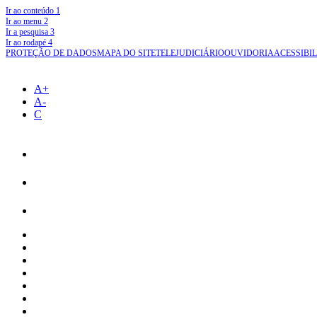
Ir ao conteúdo
1
Ir ao menu
2
Ir a pesquisa
3
Ir ao rodapé
4
PROTEÇÃO DE DADOS
MAPA DO SITE
TELEJUDICIÁRIO
OUVIDORIA
ACESSIBI
A+
A-
C