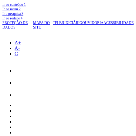
Ir ao conteúdo
1
Ir ao menu
2
Ir a pesquisa
3
Ir ao rodapé
4
PROTEÇÃO DE
MAPA DO
TELEJUDICIÁRIO
OUVIDORIA
ACESSIBILIDADE
DADOS
SITE
A+
A-
C