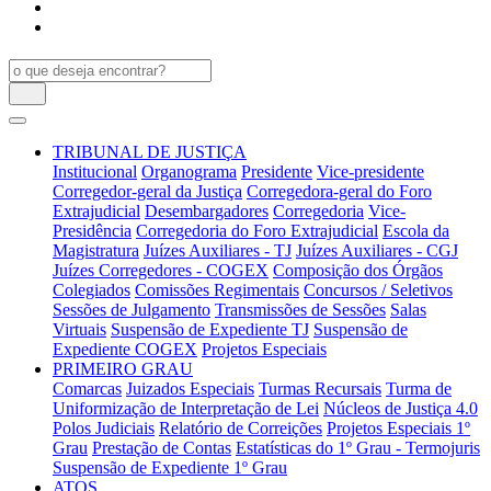
TRIBUNAL DE JUSTIÇA
Institucional
Organograma
Presidente
Vice-presidente
Corregedor-geral da Justiça
Corregedora-geral do Foro
Extrajudicial
Desembargadores
Corregedoria
Vice-
Presidência
Corregedoria do Foro Extrajudicial
Escola da
Magistratura
Juízes Auxiliares - TJ
Juízes Auxiliares - CGJ
Juízes Corregedores - COGEX
Composição dos Órgãos
Colegiados
Comissões Regimentais
Concursos / Seletivos
Sessões de Julgamento
Transmissões de Sessões
Salas
Virtuais
Suspensão de Expediente TJ
Suspensão de
Expediente COGEX
Projetos Especiais
PRIMEIRO GRAU
Comarcas
Juizados Especiais
Turmas Recursais
Turma de
Uniformização de Interpretação de Lei
Núcleos de Justiça 4.0
Polos Judiciais
Relatório de Correições
Projetos Especiais 1º
Grau
Prestação de Contas
Estatísticas do 1º Grau - Termojuris
Suspensão de Expediente 1º Grau
ATOS