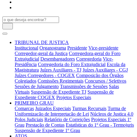
TRIBUNAL DE JUSTIÇA
Institucional
Organograma
Presidente
Vice-presidente
Corregedor-geral da Justiça
Corregedora-geral do Foro
Extrajudicial
Desembargadores
Corregedoria
Vice-
Presidência
Corregedoria do Foro Extrajudicial
Escola da
Magistratura
Juízes Auxiliares - TJ
Juízes Auxiliares - CGJ
Juízes Corregedores - COGEX
Composição dos Órgãos
Colegiados
Comissões Regimentais
Concursos / Seletivos
Sessões de Julgamento
Transmissões de Sessões
Salas
Virtuais
Suspensão de Expediente TJ
Suspensão de
Expediente COGEX
Projetos Especiais
PRIMEIRO GRAU
Comarcas
Juizados Especiais
Turmas Recursais
Turma de
Uniformização de Interpretação de Lei
Núcleos de Justiça 4.0
Polos Judiciais
Relatório de Correições
Projetos Especiais 1º
Grau
Prestação de Contas
Estatísticas do 1º Grau - Termojuris
Suspensão de Expediente 1º Grau
ATOS