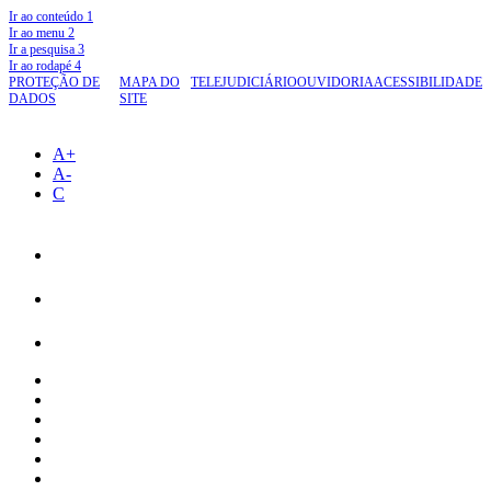
Ir ao conteúdo
1
Ir ao menu
2
Ir a pesquisa
3
Ir ao rodapé
4
PROTEÇÃO DE
MAPA DO
TELEJUDICIÁRIO
OUVIDORIA
ACESSIBILIDADE
DADOS
SITE
A+
A-
C