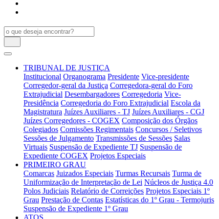
TRIBUNAL DE JUSTIÇA
Institucional
Organograma
Presidente
Vice-presidente
Corregedor-geral da Justiça
Corregedora-geral do Foro
Extrajudicial
Desembargadores
Corregedoria
Vice-
Presidência
Corregedoria do Foro Extrajudicial
Escola da
Magistratura
Juízes Auxiliares - TJ
Juízes Auxiliares - CGJ
Juízes Corregedores - COGEX
Composição dos Órgãos
Colegiados
Comissões Regimentais
Concursos / Seletivos
Sessões de Julgamento
Transmissões de Sessões
Salas
Virtuais
Suspensão de Expediente TJ
Suspensão de
Expediente COGEX
Projetos Especiais
PRIMEIRO GRAU
Comarcas
Juizados Especiais
Turmas Recursais
Turma de
Uniformização de Interpretação de Lei
Núcleos de Justiça 4.0
Polos Judiciais
Relatório de Correições
Projetos Especiais 1º
Grau
Prestação de Contas
Estatísticas do 1º Grau - Termojuris
Suspensão de Expediente 1º Grau
ATOS