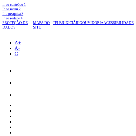
Ir ao conteúdo
1
Ir ao menu
2
Ir a pesquisa
3
Ir ao rodapé
4
PROTEÇÃO DE
MAPA DO
TELEJUDICIÁRIO
OUVIDORIA
ACESSIBILIDADE
DADOS
SITE
A+
A-
C