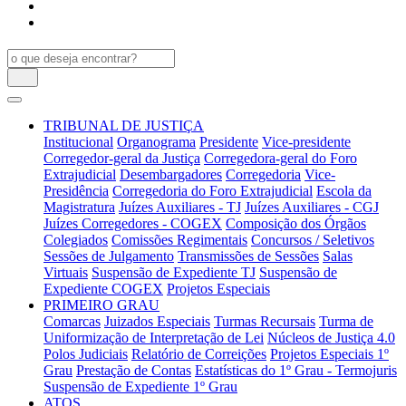
TRIBUNAL DE JUSTIÇA
Institucional
Organograma
Presidente
Vice-presidente
Corregedor-geral da Justiça
Corregedora-geral do Foro
Extrajudicial
Desembargadores
Corregedoria
Vice-
Presidência
Corregedoria do Foro Extrajudicial
Escola da
Magistratura
Juízes Auxiliares - TJ
Juízes Auxiliares - CGJ
Juízes Corregedores - COGEX
Composição dos Órgãos
Colegiados
Comissões Regimentais
Concursos / Seletivos
Sessões de Julgamento
Transmissões de Sessões
Salas
Virtuais
Suspensão de Expediente TJ
Suspensão de
Expediente COGEX
Projetos Especiais
PRIMEIRO GRAU
Comarcas
Juizados Especiais
Turmas Recursais
Turma de
Uniformização de Interpretação de Lei
Núcleos de Justiça 4.0
Polos Judiciais
Relatório de Correições
Projetos Especiais 1º
Grau
Prestação de Contas
Estatísticas do 1º Grau - Termojuris
Suspensão de Expediente 1º Grau
ATOS