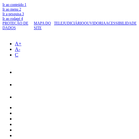
Ir ao conteúdo
1
Ir ao menu
2
Ir a pesquisa
3
Ir ao rodapé
4
PROTEÇÃO DE
MAPA DO
TELEJUDICIÁRIO
OUVIDORIA
ACESSIBILIDADE
DADOS
SITE
A+
A-
C