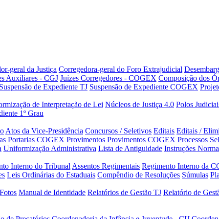
or-geral da Justiça
Corregedora-geral do Foro Extrajudicial
Desembarg
es Auxiliares - CGJ
Juízes Corregedores - COGEX
Composição dos Ór
Suspensão de Expediente TJ
Suspensão de Expediente COGEX
Projet
rmização de Interpretação de Lei
Núcleos de Justiça 4.0
Polos Judiciai
iente 1º Grau
to
Atos da Vice-Presidência
Concursos / Seletivos
Editais
Editais / Eli
as
Portarias COGEX
Provimentos
Provimentos COGEX
Processos Sel
a
Uniformização Administrativa
Lista de Antiguidade
Instruções Norma
to Interno do Tribunal
Assentos Regimentais
Regimento Interno da C
es
Leis Ordinárias do Estaduais
Compêndio de Resoluções
Súmulas
Pl
Fotos
Manual de Identidade
Relatórios de Gestão TJ
Relatório de Ges
o de Precatórios
Coordenadoria da Infância e Juventude - CIJ
Coorden