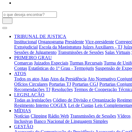
TRIBUNAL DE JUSTIÇA
Institucional
Organograma
Presidente
Vice-presidente
Correged
Extrajudicial
Escola da Magistratura
Juízes Auxiliares - TJ
Juíz
Sessões de Julgamento
Transmissões de Sessões
Salas Virtuais
PRIMEIRO GRAU
Comarcas
Juizados Especiais
Turmas Recursais
Turma de Unifo
Contas
Estatísticas do 1º Grau - Termojuris
Suspensão de Exped
ATOS
Todos os atos
Atas
Atos da Presidência
Ato Normativo Conjun
Ofícios Circulares
Portarias TJ
Portarias CGJ
Portarias Conjunt
Recomendações TJ
Resoluções
Termos de Cooperação Técnic
LEGISLAÇÃO
Todas as legislações
Código de Divisão e Organização
Regimen
Regimento Interno COGEX
Lei de Custas
Leis Complementar
MÍDIAS
Notícias
Clipping
Rádio Web
Transmissões de Sessões
Vídeos
Inclusivas
Banco Nacional de Linguagem Simples
GESTÃO
Assessoria de Comunicação da Presidência
Assessoria de Gestã