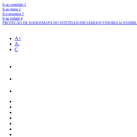
Ir ao conteúdo
1
Ir ao menu
2
Ir a pesquisa
3
Ir ao rodapé
4
PROTEÇÃO DE DADOS
MAPA DO SITE
TELEJUDICIÁRIO
OUVIDORIA
ACESSIBI
A+
A-
C