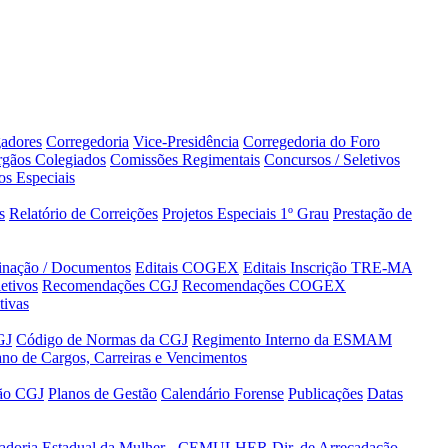
adores
Corregedoria
Vice-Presidência
Corregedoria do Foro
gãos Colegiados
Comissões Regimentais
Concursos / Seletivos
os Especiais
s
Relatório de Correições
Projetos Especiais 1º Grau
Prestação de
minação / Documentos
Editais COGEX
Editais Inscrição TRE-MA
etivos
Recomendações CGJ
Recomendações COGEX
tivas
GJ
Código de Normas da CGJ
Regimento Interno da ESMAM
ano de Cargos, Carreiras e Vencimentos
tão CGJ
Planos de Gestão
Calendário Forense
Publicações
Datas
adoria Estadual da Mulher - CEMULHER
Dir. de Arrecadação,