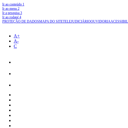
Ir ao conteúdo
1
Ir ao menu
2
Ir a pesquisa
3
Ir ao rodapé
4
PROTEÇÃO DE DADOS
MAPA DO SITE
TELEJUDICIÁRIO
OUVIDORIA
ACESSIBI
A+
A-
C