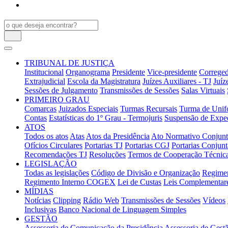
TRIBUNAL DE JUSTIÇA
Institucional
Organograma
Presidente
Vice-presidente
Correged
Extrajudicial
Escola da Magistratura
Juízes Auxiliares - TJ
Juíz
Sessões de Julgamento
Transmissões de Sessões
Salas Virtuais
PRIMEIRO GRAU
Comarcas
Juizados Especiais
Turmas Recursais
Turma de Unifo
Contas
Estatísticas do 1º Grau - Termojuris
Suspensão de Exped
ATOS
Todos os atos
Atas
Atos da Presidência
Ato Normativo Conjun
Ofícios Circulares
Portarias TJ
Portarias CGJ
Portarias Conjunt
Recomendações TJ
Resoluções
Termos de Cooperação Técnic
LEGISLAÇÃO
Todas as legislações
Código de Divisão e Organização
Regimen
Regimento Interno COGEX
Lei de Custas
Leis Complementar
MÍDIAS
Notícias
Clipping
Rádio Web
Transmissões de Sessões
Vídeos
Inclusivas
Banco Nacional de Linguagem Simples
GESTÃO
Assessoria de Comunicação da Presidência
Assessoria de Gestã