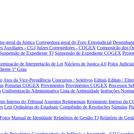
or-geral da Justiça
Corregedora-geral do Foro Extrajudicial
Desembarg
es Auxiliares - CGJ
Juízes Corregedores - COGEX
Composição dos Ór
Suspensão de Expediente TJ
Suspensão de Expediente COGEX
Projet
rmização de Interpretação de Lei
Núcleos de Justiça 4.0
Polos Judiciai
iente 1º Grau
to
Atos da Vice-Presidência
Concursos / Seletivos
Editais
Editais / Eli
as
Portarias COGEX
Provimentos
Provimentos COGEX
Processos Sel
a
Uniformização Administrativa
Lista de Antiguidade
Instruções Norma
to Interno do Tribunal
Assentos Regimentais
Regimento Interno da C
es
Leis Ordinárias do Estaduais
Compêndio de Resoluções
Súmulas
Pl
Fotos
Manual de Identidade
Relatórios de Gestão TJ
Relatório de Ges
o de Precatórios
Coordenadoria da Infância e Juventude - CIJ
Coorden