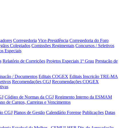
adores
Corregedoria
Vice-Presidência
Corregedoria do Foro
gãos Colegiados
Comissões Regimentais
Concursos / Seletivos
os Especiais
s
Relatório de Correições
Projetos Especiais 1º Grau
Prestação de
minação / Documentos
Editais COGEX
Editais Inscrição TRE-MA
etivos
Recomendações CGJ
Recomendações COGEX
tivas
GJ
Código de Normas da CGJ
Regimento Interno da ESMAM
ano de Cargos, Carreiras e Vencimentos
tão CGJ
Planos de Gestão
Calendário Forense
Publicações
Datas
adoria Estadual da Mulher - CEMULHER
Dir. de Arrecadação,