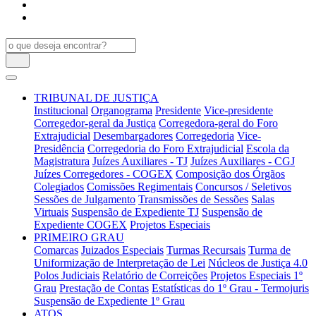
TRIBUNAL DE JUSTIÇA
Institucional
Organograma
Presidente
Vice-presidente
Corregedor-geral da Justiça
Corregedora-geral do Foro
Extrajudicial
Desembargadores
Corregedoria
Vice-
Presidência
Corregedoria do Foro Extrajudicial
Escola da
Magistratura
Juízes Auxiliares - TJ
Juízes Auxiliares - CGJ
Juízes Corregedores - COGEX
Composição dos Órgãos
Colegiados
Comissões Regimentais
Concursos / Seletivos
Sessões de Julgamento
Transmissões de Sessões
Salas
Virtuais
Suspensão de Expediente TJ
Suspensão de
Expediente COGEX
Projetos Especiais
PRIMEIRO GRAU
Comarcas
Juizados Especiais
Turmas Recursais
Turma de
Uniformização de Interpretação de Lei
Núcleos de Justiça 4.0
Polos Judiciais
Relatório de Correições
Projetos Especiais 1º
Grau
Prestação de Contas
Estatísticas do 1º Grau - Termojuris
Suspensão de Expediente 1º Grau
ATOS