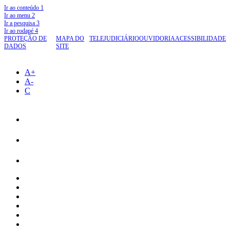
Ir ao conteúdo
1
Ir ao menu
2
Ir a pesquisa
3
Ir ao rodapé
4
PROTEÇÃO DE
MAPA DO
TELEJUDICIÁRIO
OUVIDORIA
ACESSIBILIDADE
DADOS
SITE
A+
A-
C