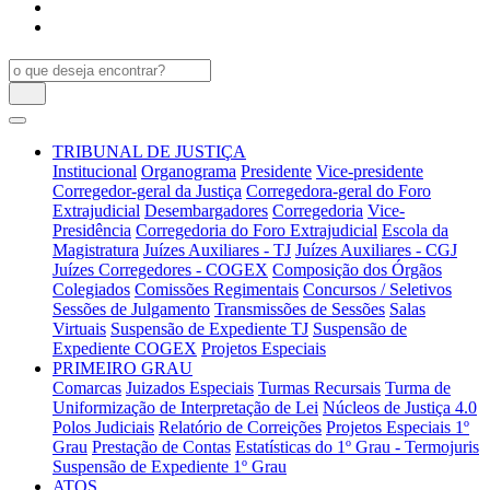
TRIBUNAL DE JUSTIÇA
Institucional
Organograma
Presidente
Vice-presidente
Corregedor-geral da Justiça
Corregedora-geral do Foro
Extrajudicial
Desembargadores
Corregedoria
Vice-
Presidência
Corregedoria do Foro Extrajudicial
Escola da
Magistratura
Juízes Auxiliares - TJ
Juízes Auxiliares - CGJ
Juízes Corregedores - COGEX
Composição dos Órgãos
Colegiados
Comissões Regimentais
Concursos / Seletivos
Sessões de Julgamento
Transmissões de Sessões
Salas
Virtuais
Suspensão de Expediente TJ
Suspensão de
Expediente COGEX
Projetos Especiais
PRIMEIRO GRAU
Comarcas
Juizados Especiais
Turmas Recursais
Turma de
Uniformização de Interpretação de Lei
Núcleos de Justiça 4.0
Polos Judiciais
Relatório de Correições
Projetos Especiais 1º
Grau
Prestação de Contas
Estatísticas do 1º Grau - Termojuris
Suspensão de Expediente 1º Grau
ATOS