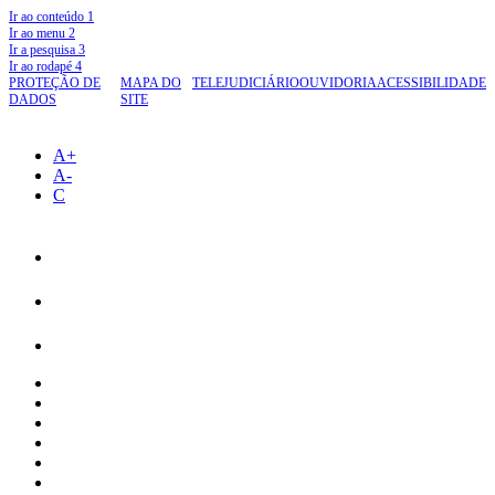
Ir ao conteúdo
1
Ir ao menu
2
Ir a pesquisa
3
Ir ao rodapé
4
PROTEÇÃO DE
MAPA DO
TELEJUDICIÁRIO
OUVIDORIA
ACESSIBILIDADE
DADOS
SITE
A+
A-
C