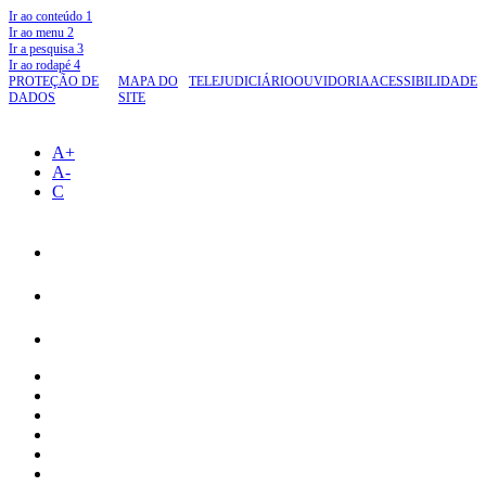
Ir ao conteúdo
1
Ir ao menu
2
Ir a pesquisa
3
Ir ao rodapé
4
PROTEÇÃO DE
MAPA DO
TELEJUDICIÁRIO
OUVIDORIA
ACESSIBILIDADE
DADOS
SITE
A+
A-
C