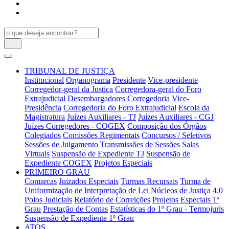
TRIBUNAL DE JUSTIÇA
Institucional
Organograma
Presidente
Vice-presidente
Corregedor-geral da Justiça
Corregedora-geral do Foro
Extrajudicial
Desembargadores
Corregedoria
Vice-
Presidência
Corregedoria do Foro Extrajudicial
Escola da
Magistratura
Juízes Auxiliares - TJ
Juízes Auxiliares - CGJ
Juízes Corregedores - COGEX
Composição dos Órgãos
Colegiados
Comissões Regimentais
Concursos / Seletivos
Sessões de Julgamento
Transmissões de Sessões
Salas
Virtuais
Suspensão de Expediente TJ
Suspensão de
Expediente COGEX
Projetos Especiais
PRIMEIRO GRAU
Comarcas
Juizados Especiais
Turmas Recursais
Turma de
Uniformização de Interpretação de Lei
Núcleos de Justiça 4.0
Polos Judiciais
Relatório de Correições
Projetos Especiais 1º
Grau
Prestação de Contas
Estatísticas do 1º Grau - Termojuris
Suspensão de Expediente 1º Grau
ATOS