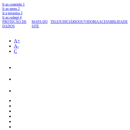
Ir ao conteúdo
1
Ir ao menu
2
Ir a pesquisa
3
Ir ao rodapé
4
PROTEÇÃO DE
MAPA DO
TELEJUDICIÁRIO
OUVIDORIA
ACESSIBILIDADE
DADOS
SITE
A+
A-
C