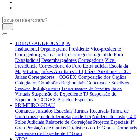
TRIBUNAL DE JUSTIÇA
Institucional
Organograma
Presidente
Vice-presidente
Corregedor-geral da Justiça
Corregedora-geral do Foro
Extrajudicial
Desembargadores
Corregedoria
Vice-
Presidência
Corregedoria do Foro Extrajudicial
Escola da
Magistratura
Juízes Auxiliares - TJ
Juízes Auxiliares - CGJ
Juízes Corregedores - COGEX
Composição dos Órgãos
Colegiados
Comissões Regimentais
Concursos / Seletivos
Sessões de Julgamento
Transmissões de Sessões
Salas
Virtuais
Suspensão de Expediente TJ
Suspensão de
Expediente COGEX
Projetos Especiais
PRIMEIRO GRAU
Comarcas
Juizados Especiais
Turmas Recursais
Turma de
Uniformização de Interpretação de Lei
Núcleos de Justiça 4.0
Polos Judiciais
Relatório de Correições
Projetos Especiais 1º
Grau
Prestação de Contas
Estatísticas do 1º Grau - Termojuris
Suspensão de Expediente 1º Grau
ATOS