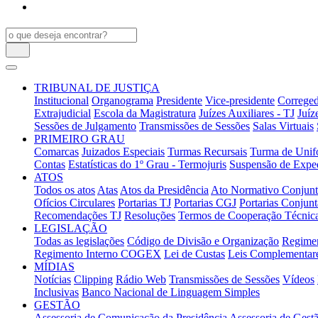
TRIBUNAL DE JUSTIÇA
Institucional
Organograma
Presidente
Vice-presidente
Correged
Extrajudicial
Escola da Magistratura
Juízes Auxiliares - TJ
Juíz
Sessões de Julgamento
Transmissões de Sessões
Salas Virtuais
PRIMEIRO GRAU
Comarcas
Juizados Especiais
Turmas Recursais
Turma de Unifo
Contas
Estatísticas do 1º Grau - Termojuris
Suspensão de Exped
ATOS
Todos os atos
Atas
Atos da Presidência
Ato Normativo Conjun
Ofícios Circulares
Portarias TJ
Portarias CGJ
Portarias Conjunt
Recomendações TJ
Resoluções
Termos de Cooperação Técnic
LEGISLAÇÃO
Todas as legislações
Código de Divisão e Organização
Regimen
Regimento Interno COGEX
Lei de Custas
Leis Complementar
MÍDIAS
Notícias
Clipping
Rádio Web
Transmissões de Sessões
Vídeos
Inclusivas
Banco Nacional de Linguagem Simples
GESTÃO
Assessoria de Comunicação da Presidência
Assessoria de Gestã