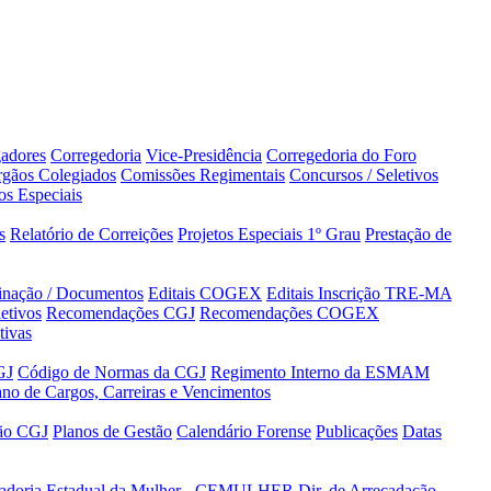
adores
Corregedoria
Vice-Presidência
Corregedoria do Foro
gãos Colegiados
Comissões Regimentais
Concursos / Seletivos
os Especiais
s
Relatório de Correições
Projetos Especiais 1º Grau
Prestação de
minação / Documentos
Editais COGEX
Editais Inscrição TRE-MA
etivos
Recomendações CGJ
Recomendações COGEX
tivas
GJ
Código de Normas da CGJ
Regimento Interno da ESMAM
ano de Cargos, Carreiras e Vencimentos
tão CGJ
Planos de Gestão
Calendário Forense
Publicações
Datas
adoria Estadual da Mulher - CEMULHER
Dir. de Arrecadação,