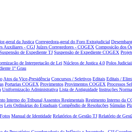
or-geral da Justiça
Corregedora-geral do Foro Extrajudicial
Desembarg
es Auxiliares - CGJ
Juízes Corregedores - COGEX
Composição dos Ór
Suspensão de Expediente TJ
Suspensão de Expediente COGEX
Projet
rmização de Interpretação de Lei
Núcleos de Justiça 4.0
Polos Judiciai
iente 1º Grau
to
Atos da Vice-Presidência
Concursos / Seletivos
Editais
Editais / Eli
as
Portarias COGEX
Provimentos
Provimentos COGEX
Processos Sel
a
Uniformização Administrativa
Lista de Antiguidade
Instruções Norma
to Interno do Tribunal
Assentos Regimentais
Regimento Interno da C
es
Leis Ordinárias do Estaduais
Compêndio de Resoluções
Súmulas
Pl
Fotos
Manual de Identidade
Relatórios de Gestão TJ
Relatório de Ges
o de Precatórios
Coordenadoria da Infância e Juventude - CIJ
Coorden