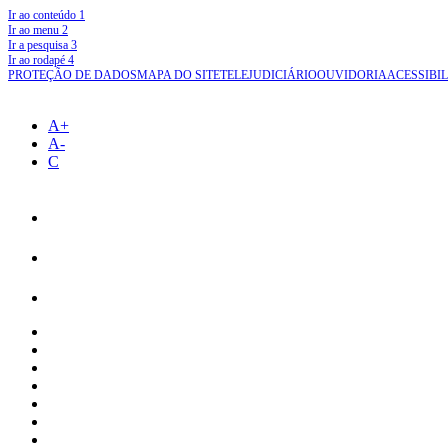
Ir ao conteúdo
1
Ir ao menu
2
Ir a pesquisa
3
Ir ao rodapé
4
PROTEÇÃO DE DADOS
MAPA DO SITE
TELEJUDICIÁRIO
OUVIDORIA
ACESSIBI
A+
A-
C