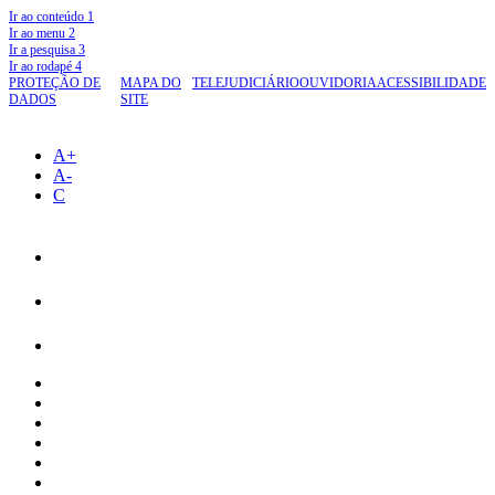
Ir ao conteúdo
1
Ir ao menu
2
Ir a pesquisa
3
Ir ao rodapé
4
PROTEÇÃO DE
MAPA DO
TELEJUDICIÁRIO
OUVIDORIA
ACESSIBILIDADE
DADOS
SITE
A+
A-
C