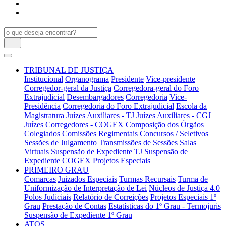
TRIBUNAL DE JUSTIÇA
Institucional
Organograma
Presidente
Vice-presidente
Corregedor-geral da Justiça
Corregedora-geral do Foro
Extrajudicial
Desembargadores
Corregedoria
Vice-
Presidência
Corregedoria do Foro Extrajudicial
Escola da
Magistratura
Juízes Auxiliares - TJ
Juízes Auxiliares - CGJ
Juízes Corregedores - COGEX
Composição dos Órgãos
Colegiados
Comissões Regimentais
Concursos / Seletivos
Sessões de Julgamento
Transmissões de Sessões
Salas
Virtuais
Suspensão de Expediente TJ
Suspensão de
Expediente COGEX
Projetos Especiais
PRIMEIRO GRAU
Comarcas
Juizados Especiais
Turmas Recursais
Turma de
Uniformização de Interpretação de Lei
Núcleos de Justiça 4.0
Polos Judiciais
Relatório de Correições
Projetos Especiais 1º
Grau
Prestação de Contas
Estatísticas do 1º Grau - Termojuris
Suspensão de Expediente 1º Grau
ATOS