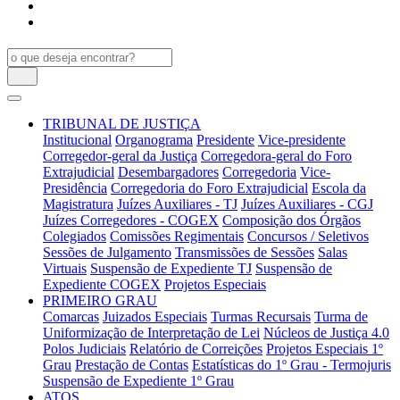
TRIBUNAL DE JUSTIÇA
Institucional
Organograma
Presidente
Vice-presidente
Corregedor-geral da Justiça
Corregedora-geral do Foro
Extrajudicial
Desembargadores
Corregedoria
Vice-
Presidência
Corregedoria do Foro Extrajudicial
Escola da
Magistratura
Juízes Auxiliares - TJ
Juízes Auxiliares - CGJ
Juízes Corregedores - COGEX
Composição dos Órgãos
Colegiados
Comissões Regimentais
Concursos / Seletivos
Sessões de Julgamento
Transmissões de Sessões
Salas
Virtuais
Suspensão de Expediente TJ
Suspensão de
Expediente COGEX
Projetos Especiais
PRIMEIRO GRAU
Comarcas
Juizados Especiais
Turmas Recursais
Turma de
Uniformização de Interpretação de Lei
Núcleos de Justiça 4.0
Polos Judiciais
Relatório de Correições
Projetos Especiais 1º
Grau
Prestação de Contas
Estatísticas do 1º Grau - Termojuris
Suspensão de Expediente 1º Grau
ATOS