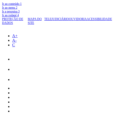
Ir ao conteúdo
1
Ir ao menu
2
Ir a pesquisa
3
Ir ao rodapé
4
PROTEÇÃO DE
MAPA DO
TELEJUDICIÁRIO
OUVIDORIA
ACESSIBILIDADE
DADOS
SITE
A+
A-
C