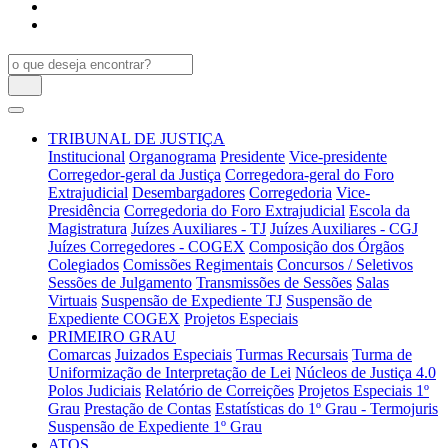
TRIBUNAL DE JUSTIÇA
Institucional
Organograma
Presidente
Vice-presidente
Corregedor-geral da Justiça
Corregedora-geral do Foro
Extrajudicial
Desembargadores
Corregedoria
Vice-
Presidência
Corregedoria do Foro Extrajudicial
Escola da
Magistratura
Juízes Auxiliares - TJ
Juízes Auxiliares - CGJ
Juízes Corregedores - COGEX
Composição dos Órgãos
Colegiados
Comissões Regimentais
Concursos / Seletivos
Sessões de Julgamento
Transmissões de Sessões
Salas
Virtuais
Suspensão de Expediente TJ
Suspensão de
Expediente COGEX
Projetos Especiais
PRIMEIRO GRAU
Comarcas
Juizados Especiais
Turmas Recursais
Turma de
Uniformização de Interpretação de Lei
Núcleos de Justiça 4.0
Polos Judiciais
Relatório de Correições
Projetos Especiais 1º
Grau
Prestação de Contas
Estatísticas do 1º Grau - Termojuris
Suspensão de Expediente 1º Grau
ATOS