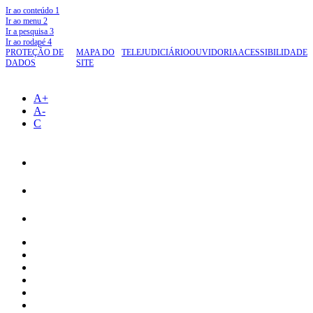
Ir ao conteúdo
1
Ir ao menu
2
Ir a pesquisa
3
Ir ao rodapé
4
PROTEÇÃO DE
MAPA DO
TELEJUDICIÁRIO
OUVIDORIA
ACESSIBILIDADE
DADOS
SITE
A+
A-
C