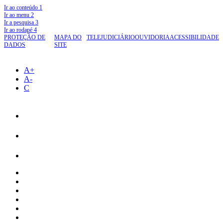
Ir ao conteúdo
1
Ir ao menu
2
Ir a pesquisa
3
Ir ao rodapé
4
PROTEÇÃO DE
MAPA DO
TELEJUDICIÁRIO
OUVIDORIA
ACESSIBILIDADE
DADOS
SITE
A+
A-
C