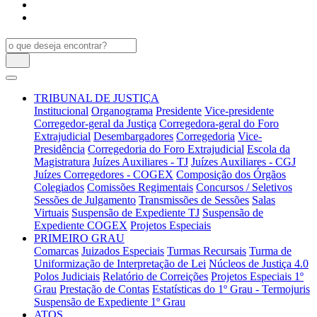
TRIBUNAL DE JUSTIÇA
Institucional
Organograma
Presidente
Vice-presidente
Corregedor-geral da Justiça
Corregedora-geral do Foro
Extrajudicial
Desembargadores
Corregedoria
Vice-
Presidência
Corregedoria do Foro Extrajudicial
Escola da
Magistratura
Juízes Auxiliares - TJ
Juízes Auxiliares - CGJ
Juízes Corregedores - COGEX
Composição dos Órgãos
Colegiados
Comissões Regimentais
Concursos / Seletivos
Sessões de Julgamento
Transmissões de Sessões
Salas
Virtuais
Suspensão de Expediente TJ
Suspensão de
Expediente COGEX
Projetos Especiais
PRIMEIRO GRAU
Comarcas
Juizados Especiais
Turmas Recursais
Turma de
Uniformização de Interpretação de Lei
Núcleos de Justiça 4.0
Polos Judiciais
Relatório de Correições
Projetos Especiais 1º
Grau
Prestação de Contas
Estatísticas do 1º Grau - Termojuris
Suspensão de Expediente 1º Grau
ATOS