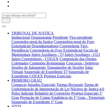
TRIBUNAL DE JUSTIÇA
Institucional
Organograma
Presidente
Vice-presidente
Corregedor-geral da Justiça
Corregedora-geral do Foro
Extrajudicial
Desembargadores
Corregedoria
Vice-
Presidência
Corregedoria do Foro Extrajudicial
Escola da
Magistratura
Juízes Auxiliares - TJ
Juízes Auxiliares - CGJ
Juízes Corregedores - COGEX
Composição dos Órgãos
Colegiados
Comissões Regimentais
Concursos / Seletivos
Sessões de Julgamento
Transmissões de Sessões
Salas
Virtuais
Suspensão de Expediente TJ
Suspensão de
Expediente COGEX
Projetos Especiais
PRIMEIRO GRAU
Comarcas
Juizados Especiais
Turmas Recursais
Turma de
Uniformização de Interpretação de Lei
Núcleos de Justiça 4.0
Polos Judiciais
Relatório de Correições
Projetos Especiais 1º
Grau
Prestação de Contas
Estatísticas do 1º Grau - Termojuris
Suspensão de Expediente 1º Grau
ATOS