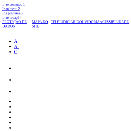
Ir ao conteúdo
1
Ir ao menu
2
Ir a pesquisa
3
Ir ao rodapé
4
PROTEÇÃO DE
MAPA DO
TELEJUDICIÁRIO
OUVIDORIA
ACESSIBILIDADE
DADOS
SITE
A+
A-
C