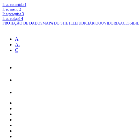
Ir ao conteúdo
1
Ir ao menu
2
Ir a pesquisa
3
Ir ao rodapé
4
PROTEÇÃO DE DADOS
MAPA DO SITE
TELEJUDICIÁRIO
OUVIDORIA
ACESSIBI
A+
A-
C