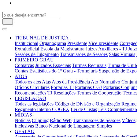
TRIBUNAL DE JUSTIÇA
Institucional
Organograma
Presidente
Vice-presidente
Correged
Extrajudicial
Escola da Magistratura
Juízes Auxiliares - TJ
Juíz
Sessões de Julgamento
Transmissões de Sessões
Salas Virtuais
PRIMEIRO GRAU
Comarcas
Juizados Especiais
Turmas Recursais
Turma de Unifo
Contas
Estatísticas do 1º Grau - Termojuris
Suspensão de Exped
ATOS
Todos os atos
Atas
Atos da Presidência
Ato Normativo Conjun
Ofícios Circulares
Portarias TJ
Portarias CGJ
Portarias Conjunt
Recomendações TJ
Resoluções
Termos de Cooperação Técnic
LEGISLAÇÃO
Todas as legislações
Código de Divisão e Organização
Regimen
Regimento Interno COGEX
Lei de Custas
Leis Complementar
MÍDIAS
Notícias
Clipping
Rádio Web
Transmissões de Sessões
Vídeos
Inclusivas
Banco Nacional de Linguagem Simples
GESTÃO
Assessoria de Comunicação da Presidência
Assessoria de Gestã