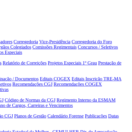
adores
Corregedoria
Vice-Presidência
Corregedoria do Foro
gãos Colegiados
Comissões Regimentais
Concursos / Seletivos
os Especiais
s
Relatório de Correições
Projetos Especiais 1º Grau
Prestação de
minação / Documentos
Editais COGEX
Editais Inscrição TRE-MA
etivos
Recomendações CGJ
Recomendações COGEX
tivas
GJ
Código de Normas da CGJ
Regimento Interno da ESMAM
ano de Cargos, Carreiras e Vencimentos
tão CGJ
Planos de Gestão
Calendário Forense
Publicações
Datas
adoria Estadual da Mulher - CEMULHER
Dir. de Arrecadação,