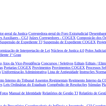
or-geral da Justiça
Corregedora-geral do Foro Extrajudicial
Desembarg
es Auxiliares - CGJ
Juízes Corregedores - COGEX
Composição dos Ór
Suspensão de Expediente TJ
Suspensão de Expediente COGEX
Projet
rmização de Interpretação de Lei
Núcleos de Justiça 4.0
Polos Judiciai
iente 1º Grau
to
Atos da Vice-Presidência
Concursos / Seletivos
Editais
Editais / Eli
as
Portarias COGEX
Provimentos
Provimentos COGEX
Processos Sel
a
Uniformização Administrativa
Lista de Antiguidade
Instruções Norma
to Interno do Tribunal
Assentos Regimentais
Regimento Interno da C
es
Leis Ordinárias do Estaduais
Compêndio de Resoluções
Súmulas
Pl
Fotos
Manual de Identidade
Relatórios de Gestão TJ
Relatório de Ges
o de Precatórios
Coordenadoria da Infância e Juventude - CIJ
Coorden