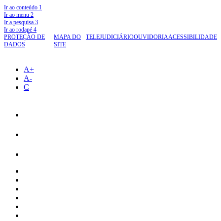
Ir ao conteúdo
1
Ir ao menu
2
Ir a pesquisa
3
Ir ao rodapé
4
PROTEÇÃO DE
MAPA DO
TELEJUDICIÁRIO
OUVIDORIA
ACESSIBILIDADE
DADOS
SITE
A+
A-
C