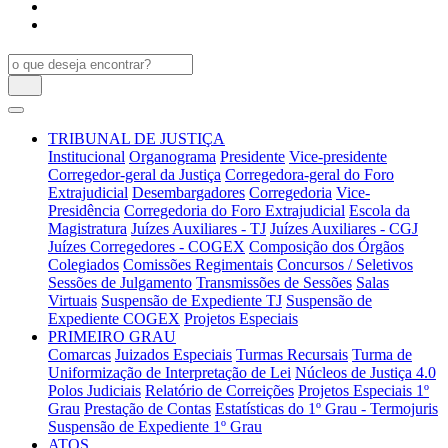
TRIBUNAL DE JUSTIÇA
Institucional
Organograma
Presidente
Vice-presidente
Corregedor-geral da Justiça
Corregedora-geral do Foro
Extrajudicial
Desembargadores
Corregedoria
Vice-
Presidência
Corregedoria do Foro Extrajudicial
Escola da
Magistratura
Juízes Auxiliares - TJ
Juízes Auxiliares - CGJ
Juízes Corregedores - COGEX
Composição dos Órgãos
Colegiados
Comissões Regimentais
Concursos / Seletivos
Sessões de Julgamento
Transmissões de Sessões
Salas
Virtuais
Suspensão de Expediente TJ
Suspensão de
Expediente COGEX
Projetos Especiais
PRIMEIRO GRAU
Comarcas
Juizados Especiais
Turmas Recursais
Turma de
Uniformização de Interpretação de Lei
Núcleos de Justiça 4.0
Polos Judiciais
Relatório de Correições
Projetos Especiais 1º
Grau
Prestação de Contas
Estatísticas do 1º Grau - Termojuris
Suspensão de Expediente 1º Grau
ATOS