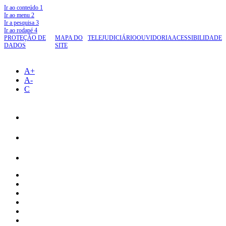
Ir ao conteúdo
1
Ir ao menu
2
Ir a pesquisa
3
Ir ao rodapé
4
PROTEÇÃO DE
MAPA DO
TELEJUDICIÁRIO
OUVIDORIA
ACESSIBILIDADE
DADOS
SITE
A+
A-
C