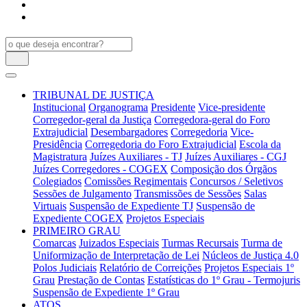
TRIBUNAL DE JUSTIÇA
Institucional
Organograma
Presidente
Vice-presidente
Corregedor-geral da Justiça
Corregedora-geral do Foro
Extrajudicial
Desembargadores
Corregedoria
Vice-
Presidência
Corregedoria do Foro Extrajudicial
Escola da
Magistratura
Juízes Auxiliares - TJ
Juízes Auxiliares - CGJ
Juízes Corregedores - COGEX
Composição dos Órgãos
Colegiados
Comissões Regimentais
Concursos / Seletivos
Sessões de Julgamento
Transmissões de Sessões
Salas
Virtuais
Suspensão de Expediente TJ
Suspensão de
Expediente COGEX
Projetos Especiais
PRIMEIRO GRAU
Comarcas
Juizados Especiais
Turmas Recursais
Turma de
Uniformização de Interpretação de Lei
Núcleos de Justiça 4.0
Polos Judiciais
Relatório de Correições
Projetos Especiais 1º
Grau
Prestação de Contas
Estatísticas do 1º Grau - Termojuris
Suspensão de Expediente 1º Grau
ATOS