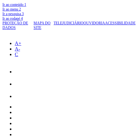
Ir ao conteúdo
1
Ir ao menu
2
Ir a pesquisa
3
Ir ao rodapé
4
PROTEÇÃO DE
MAPA DO
TELEJUDICIÁRIO
OUVIDORIA
ACESSIBILIDADE
DADOS
SITE
A+
A-
C