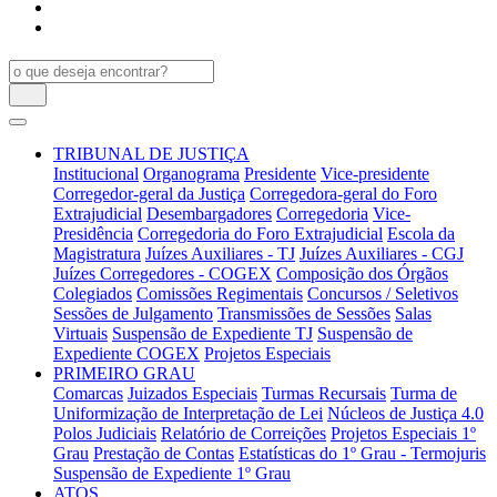
TRIBUNAL DE JUSTIÇA
Institucional
Organograma
Presidente
Vice-presidente
Corregedor-geral da Justiça
Corregedora-geral do Foro
Extrajudicial
Desembargadores
Corregedoria
Vice-
Presidência
Corregedoria do Foro Extrajudicial
Escola da
Magistratura
Juízes Auxiliares - TJ
Juízes Auxiliares - CGJ
Juízes Corregedores - COGEX
Composição dos Órgãos
Colegiados
Comissões Regimentais
Concursos / Seletivos
Sessões de Julgamento
Transmissões de Sessões
Salas
Virtuais
Suspensão de Expediente TJ
Suspensão de
Expediente COGEX
Projetos Especiais
PRIMEIRO GRAU
Comarcas
Juizados Especiais
Turmas Recursais
Turma de
Uniformização de Interpretação de Lei
Núcleos de Justiça 4.0
Polos Judiciais
Relatório de Correições
Projetos Especiais 1º
Grau
Prestação de Contas
Estatísticas do 1º Grau - Termojuris
Suspensão de Expediente 1º Grau
ATOS