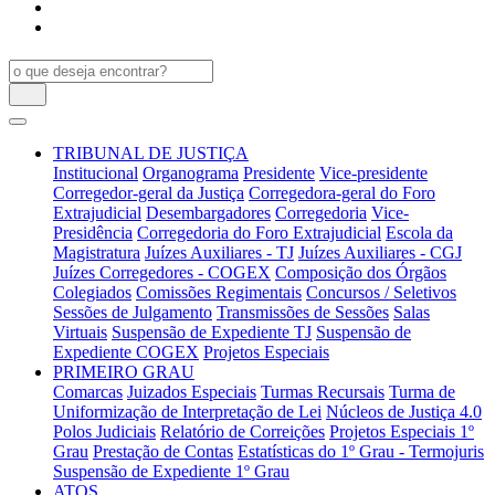
TRIBUNAL DE JUSTIÇA
Institucional
Organograma
Presidente
Vice-presidente
Corregedor-geral da Justiça
Corregedora-geral do Foro
Extrajudicial
Desembargadores
Corregedoria
Vice-
Presidência
Corregedoria do Foro Extrajudicial
Escola da
Magistratura
Juízes Auxiliares - TJ
Juízes Auxiliares - CGJ
Juízes Corregedores - COGEX
Composição dos Órgãos
Colegiados
Comissões Regimentais
Concursos / Seletivos
Sessões de Julgamento
Transmissões de Sessões
Salas
Virtuais
Suspensão de Expediente TJ
Suspensão de
Expediente COGEX
Projetos Especiais
PRIMEIRO GRAU
Comarcas
Juizados Especiais
Turmas Recursais
Turma de
Uniformização de Interpretação de Lei
Núcleos de Justiça 4.0
Polos Judiciais
Relatório de Correições
Projetos Especiais 1º
Grau
Prestação de Contas
Estatísticas do 1º Grau - Termojuris
Suspensão de Expediente 1º Grau
ATOS