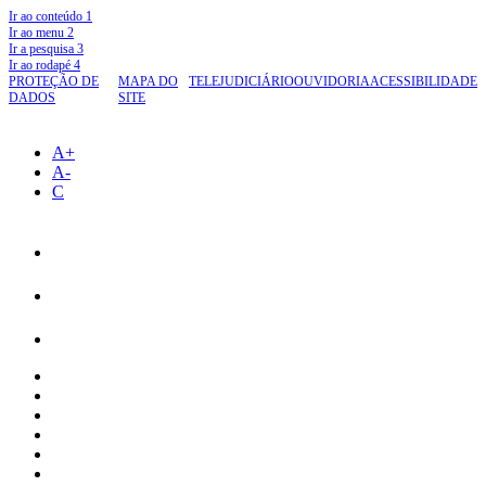
Ir ao conteúdo
1
Ir ao menu
2
Ir a pesquisa
3
Ir ao rodapé
4
PROTEÇÃO DE
MAPA DO
TELEJUDICIÁRIO
OUVIDORIA
ACESSIBILIDADE
DADOS
SITE
A+
A-
C