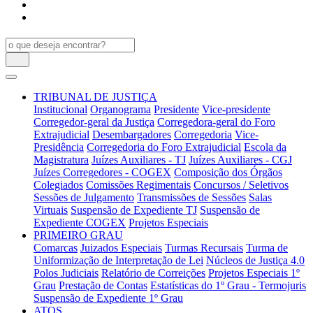
TRIBUNAL DE JUSTIÇA
Institucional
Organograma
Presidente
Vice-presidente
Corregedor-geral da Justiça
Corregedora-geral do Foro
Extrajudicial
Desembargadores
Corregedoria
Vice-
Presidência
Corregedoria do Foro Extrajudicial
Escola da
Magistratura
Juízes Auxiliares - TJ
Juízes Auxiliares - CGJ
Juízes Corregedores - COGEX
Composição dos Órgãos
Colegiados
Comissões Regimentais
Concursos / Seletivos
Sessões de Julgamento
Transmissões de Sessões
Salas
Virtuais
Suspensão de Expediente TJ
Suspensão de
Expediente COGEX
Projetos Especiais
PRIMEIRO GRAU
Comarcas
Juizados Especiais
Turmas Recursais
Turma de
Uniformização de Interpretação de Lei
Núcleos de Justiça 4.0
Polos Judiciais
Relatório de Correições
Projetos Especiais 1º
Grau
Prestação de Contas
Estatísticas do 1º Grau - Termojuris
Suspensão de Expediente 1º Grau
ATOS