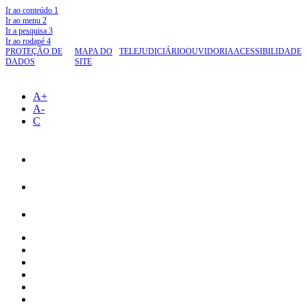
Ir ao conteúdo
1
Ir ao menu
2
Ir a pesquisa
3
Ir ao rodapé
4
PROTEÇÃO DE
MAPA DO
TELEJUDICIÁRIO
OUVIDORIA
ACESSIBILIDADE
DADOS
SITE
A+
A-
C