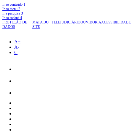
Ir ao conteúdo
1
Ir ao menu
2
Ir a pesquisa
3
Ir ao rodapé
4
PROTEÇÃO DE
MAPA DO
TELEJUDICIÁRIO
OUVIDORIA
ACESSIBILIDADE
DADOS
SITE
A+
A-
C