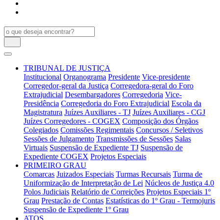
TRIBUNAL DE JUSTIÇA
Institucional
Organograma
Presidente
Vice-presidente
Corregedor-geral da Justiça
Corregedora-geral do Foro
Extrajudicial
Desembargadores
Corregedoria
Vice-
Presidência
Corregedoria do Foro Extrajudicial
Escola da
Magistratura
Juízes Auxiliares - TJ
Juízes Auxiliares - CGJ
Juízes Corregedores - COGEX
Composição dos Órgãos
Colegiados
Comissões Regimentais
Concursos / Seletivos
Sessões de Julgamento
Transmissões de Sessões
Salas
Virtuais
Suspensão de Expediente TJ
Suspensão de
Expediente COGEX
Projetos Especiais
PRIMEIRO GRAU
Comarcas
Juizados Especiais
Turmas Recursais
Turma de
Uniformização de Interpretação de Lei
Núcleos de Justiça 4.0
Polos Judiciais
Relatório de Correições
Projetos Especiais 1º
Grau
Prestação de Contas
Estatísticas do 1º Grau - Termojuris
Suspensão de Expediente 1º Grau
ATOS