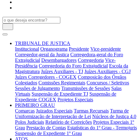
TRIBUNAL DE JUSTIÇA
Institucional
Organograma
Presidente
Vice-presidente
Corregedor-geral da Justiça
Corregedora-geral do Foro
Extrajudicial
Desembargadores
Corregedoria
Vice-
Presidência
Corregedoria do Foro Extrajudicial
Escola da
Magistratura
Juízes Auxiliares - TJ
Juízes Auxiliares - CGJ
Juízes Corregedores - COGEX
Composição dos Órgãos
Colegiados
Comissões Regimentais
Concursos / Seletivos
Sessões de Julgamento
Transmissões de Sessões
Salas
Virtuais
Suspensão de Expediente TJ
Suspensão de
Expediente COGEX
Projetos Especiais
PRIMEIRO GRAU
Comarcas
Juizados Especiais
Turmas Recursais
Turma de
Uniformização de Interpretação de Lei
Núcleos de Justiça 4.0
Polos Judiciais
Relatório de Correições
Projetos Especiais 1º
Grau
Prestação de Contas
Estatísticas do 1º Grau - Termojuris
Suspensão de Expediente 1º Grau
ATOS