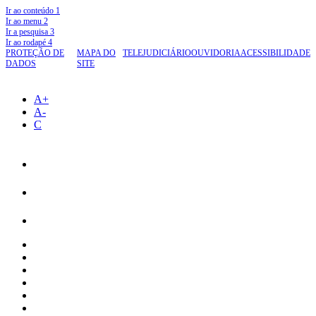
Ir ao conteúdo
1
Ir ao menu
2
Ir a pesquisa
3
Ir ao rodapé
4
PROTEÇÃO DE
MAPA DO
TELEJUDICIÁRIO
OUVIDORIA
ACESSIBILIDADE
DADOS
SITE
A+
A-
C