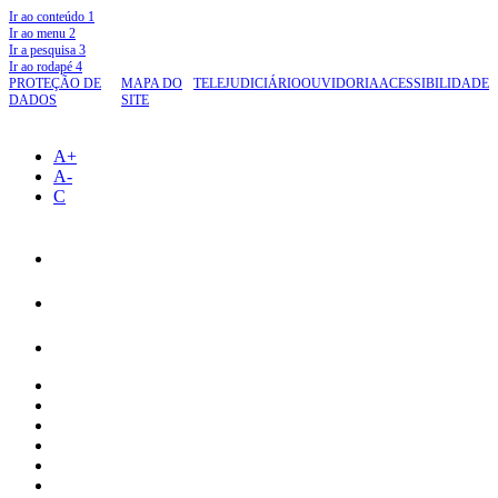
Ir ao conteúdo
1
Ir ao menu
2
Ir a pesquisa
3
Ir ao rodapé
4
PROTEÇÃO DE
MAPA DO
TELEJUDICIÁRIO
OUVIDORIA
ACESSIBILIDADE
DADOS
SITE
A+
A-
C