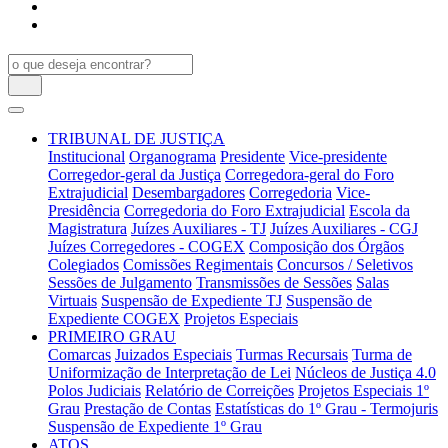
TRIBUNAL DE JUSTIÇA
Institucional
Organograma
Presidente
Vice-presidente
Corregedor-geral da Justiça
Corregedora-geral do Foro
Extrajudicial
Desembargadores
Corregedoria
Vice-
Presidência
Corregedoria do Foro Extrajudicial
Escola da
Magistratura
Juízes Auxiliares - TJ
Juízes Auxiliares - CGJ
Juízes Corregedores - COGEX
Composição dos Órgãos
Colegiados
Comissões Regimentais
Concursos / Seletivos
Sessões de Julgamento
Transmissões de Sessões
Salas
Virtuais
Suspensão de Expediente TJ
Suspensão de
Expediente COGEX
Projetos Especiais
PRIMEIRO GRAU
Comarcas
Juizados Especiais
Turmas Recursais
Turma de
Uniformização de Interpretação de Lei
Núcleos de Justiça 4.0
Polos Judiciais
Relatório de Correições
Projetos Especiais 1º
Grau
Prestação de Contas
Estatísticas do 1º Grau - Termojuris
Suspensão de Expediente 1º Grau
ATOS