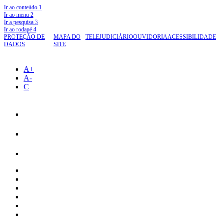
Ir ao conteúdo
1
Ir ao menu
2
Ir a pesquisa
3
Ir ao rodapé
4
PROTEÇÃO DE
MAPA DO
TELEJUDICIÁRIO
OUVIDORIA
ACESSIBILIDADE
DADOS
SITE
A+
A-
C