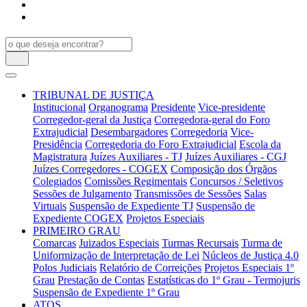
TRIBUNAL DE JUSTIÇA
Institucional
Organograma
Presidente
Vice-presidente
Corregedor-geral da Justiça
Corregedora-geral do Foro
Extrajudicial
Desembargadores
Corregedoria
Vice-
Presidência
Corregedoria do Foro Extrajudicial
Escola da
Magistratura
Juízes Auxiliares - TJ
Juízes Auxiliares - CGJ
Juízes Corregedores - COGEX
Composição dos Órgãos
Colegiados
Comissões Regimentais
Concursos / Seletivos
Sessões de Julgamento
Transmissões de Sessões
Salas
Virtuais
Suspensão de Expediente TJ
Suspensão de
Expediente COGEX
Projetos Especiais
PRIMEIRO GRAU
Comarcas
Juizados Especiais
Turmas Recursais
Turma de
Uniformização de Interpretação de Lei
Núcleos de Justiça 4.0
Polos Judiciais
Relatório de Correições
Projetos Especiais 1º
Grau
Prestação de Contas
Estatísticas do 1º Grau - Termojuris
Suspensão de Expediente 1º Grau
ATOS