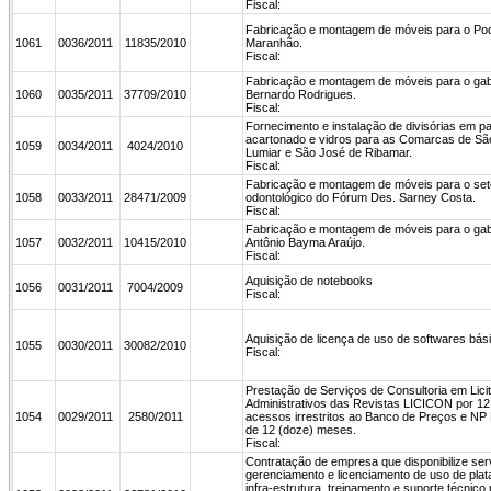
Fiscal:
Fabricação e montagem de móveis para o Pode
1061
0036/2011
11835/2010
Maranhão.
Fiscal:
Fabricação e montagem de móveis para o gab
1060
0035/2011
37709/2010
Bernardo Rodrigues.
Fiscal:
Fornecimento e instalação de divisórias em pai
acartonado e vidros para as Comarcas de Sã
1059
0034/2011
4024/2010
Lumiar e São José de Ribamar.
Fiscal:
Fabricação e montagem de móveis para o set
1058
0033/2011
28471/2009
odontológico do Fórum Des. Sarney Costa.
Fiscal:
Fabricação e montagem de móveis para o gab
1057
0032/2011
10415/2010
Antônio Bayma Araújo.
Fiscal:
Aquisição de notebooks
1056
0031/2011
7004/2009
Fiscal:
Aquisição de licença de uso de softwares bás
1055
0030/2011
30082/2010
Fiscal:
Prestação de Serviços de Consultoria em Lici
Administrativos das Revistas LICICON por 1
1054
0029/2011
2580/2011
acessos irrestritos ao Banco de Preços e NP E
de 12 (doze) meses.
Fiscal:
Contratação de empresa que disponibilize ser
gerenciamento e licenciamento de uso de plata
infra-estrutura, treinamento e suporte técnico