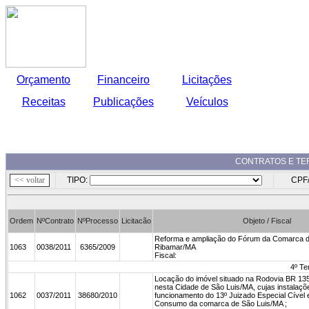
Orçamento
Financeiro
Licitações
Receitas
Publicações
Veículos
CONTRATOS E TER
TIPO:
CPF/
Ordem
NºContrato
NºProcesso
Licitacão
Objeto / Fiscal
Reforma e ampliação do Fórum da Comarca d
1063
0038/2011
6365/2009
Ribamar/MA
Fiscal:
4º Te
Locação do imóvel situado na Rodovia BR 135, 
nesta Cidade de São Luis/MA, cujas instalaç
1062
0037/2011
38680/2010
funcionamento do 13º Juizado Especial Cível
Consumo da comarca de São Luis/MA ;