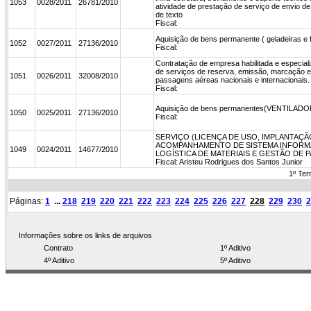
1053
0028/2011
26781/2010
atividade de prestação de serviço de envio 
de texto
Fiscal:
Aquisição de bens permanente ( geladeiras e f
1052
0027/2011
27136/2010
Fiscal:
Contratação de empresa habilitada e especial
de serviços de reserva, emissão, marcação 
1051
0026/2011
32008/2010
passagens aéreas nacionais e internacionais.
Fiscal:
Aquisição de bens permanentes(VENTILAD
1050
0025/2011
27136/2010
Fiscal:
SERVIÇO (LICENÇA DE USO, IMPLANTAÇÃ
ACOMPANHAMENTO DE SISTEMA INFORM
1049
0024/2011
14677/2010
LOGÍSTICA DE MATERIAIS E GESTÃO DE 
Fiscal: Aristeu Rodrigues dos Santos Junior
1º Ter
Páginas:
1
...
218
219
220
221
222
223
224
225
226
227
228
229
230
2
Informações sobre os links de arquivos
Contrato
1º Aditivo
4º Aditivo
5º Aditivo