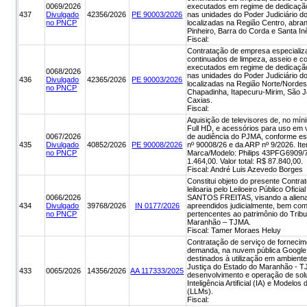
0069/2026
executados em regime de dedicação
437
Divulgado
42356/2026
PE 90003/2026
nas unidades do Poder Judiciário 
no PNCP
localizadas na Região Centro, abra
Pinheiro, Barra do Corda e Santa In
Fiscal:
Contratação de empresa especializ
continuados de limpeza, asseio e 
executados em regime de dedicação
0068/2026
nas unidades do Poder Judiciário 
436
Divulgado
42365/2026
PE 90003/2026
localizadas na Região Norte/Norde
no PNCP
Chapadinha, Itapecuru-Mirim, São 
Caxias.
Fiscal:
Aquisição de televisores de, no mín
Full HD, e acessórios para uso em 
0067/2026
de audiência do PJMA, conforme esp
435
Divulgado
40852/2026
PE 90008/2026
nº 90008/26 e da ARP nº 9/2026. Ite
no PNCP
Marca/Modelo: Philips 43PFG6909/78
1.464,00. Valor total: R$ 87.840,00.
Fiscal: André Luis Azevedo Borges
Constitui objeto do presente Contra
leiloaria pelo Leiloeiro Público 
0066/2026
SANTOS FREITAS, visando a aliena
434
Divulgado
39768/2026
IN 0177/2026
apreendidos judicialmente, bem com
no PNCP
pertencentes ao patrimônio do Tribu
Maranhão – TJMA.
Fiscal: Tamer Moraes Heluy
Contratação de serviço de fornecim
demanda, na nuvem pública Google
destinados à utilização em ambiente 
Justiça do Estado do Maranhão - T
433
0065/2026
14356/2026
AA 117333/2025
desenvolvimento e operação de so
Inteligência Artificial (IA) e Model
(LLMs).
Fiscal: