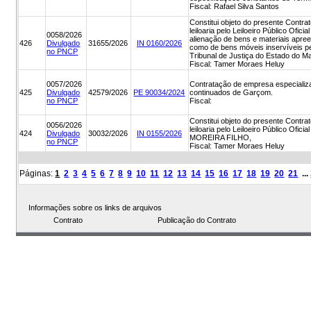
Fiscal: Rafael Silva Santos
Constitui objeto do presente Contra
leiloaria pelo Leiloeiro Público Ofi
0058/2026
alienação de bens e materiais apree
426
Divulgado
31655/2026
IN 0160/2026
como de bens móveis inservíveis pe
no PNCP
Tribunal de Justiça do Estado do 
Fiscal: Tamer Moraes Heluy
0057/2026
Contratação de empresa especializ
425
Divulgado
42579/2026
PE 90034/2024
continuados de Garçom.
no PNCP
Fiscal:
Constitui objeto do presente Contra
0056/2026
leiloaria pelo Leiloeiro Público 
424
Divulgado
30032/2026
IN 0155/2026
MOREIRA FILHO,
no PNCP
Fiscal: Tamer Moraes Heluy
Páginas:
1
2
3
4
5
6
7
8
9
10
11
12
13
14
15
16
17
18
19
20
21
...
Informações sobre os links de arquivos
Contrato
Publicação do Contrato