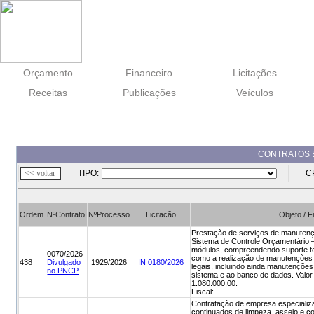
Orçamento
Financeiro
Licitações
Receitas
Publicações
Veículos
CONTRATOS E
TIPO:
CP
Ordem
NºContrato
NºProcesso
Licitacão
Objeto / F
Prestação de serviços de manutenç
Sistema de Controle Orçamentário 
módulos, compreendendo suporte té
0070/2026
como a realização de manutenções a
438
Divulgado
1929/2026
IN 0180/2026
legais, incluindo ainda manutenções
no PNCP
sistema e ao banco de dados. Valor 
1.080.000,00.
Fiscal:
Contratação de empresa especializ
continuados de limpeza, asseio e 