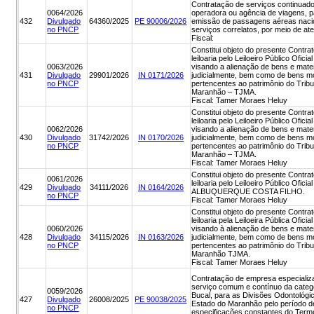
Contratação de serviços continuado
0064/2026
operadora ou agência de viagens, p
432
Divulgado
64360/2025
PE 90006/2026
emissão de passagens aéreas nacion
no PNCP
serviços correlatos, por meio de at
Fiscal:
Constitui objeto do presente Contra
leiloaria pelo Leiloeiro Público Of
0063/2026
visando a alienação de bens e mate
431
Divulgado
29901/2026
IN 0171/2026
judicialmente, bem como de bens mó
no PNCP
pertencentes ao patrimônio do Tribu
Maranhão – TJMA.
Fiscal: Tamer Moraes Heluy
Constitui objeto do presente Contra
leiloaria pelo Leiloeiro Público O
0062/2026
visando a alienação de bens e mate
430
Divulgado
31742/2026
IN 0170/2026
judicialmente, bem como de bens mó
no PNCP
pertencentes ao patrimônio do Tribu
Maranhão – TJMA.
Fiscal: Tamer Moraes Heluy
Constitui objeto do presente Contra
0061/2026
leiloaria pelo Leiloeiro Público Of
429
Divulgado
34111/2026
IN 0164/2026
ALBUQUERQUE COSTA FILHO.
no PNCP
Fiscal: Tamer Moraes Heluy
Constitui objeto do presente Contra
leiloaria pela Leiloeira Pública Of
0060/2026
visando à alienação de bens e mate
428
Divulgado
34115/2026
IN 0163/2026
judicialmente, bem como de bens mó
no PNCP
pertencentes ao patrimônio do Tribu
Maranhão TJMA.
Fiscal: Tamer Moraes Heluy
Contratação de empresa especializ
serviço comum e contínuo da catego
0059/2026
Bucal, para as Divisões Odontológic
427
Divulgado
26008/2025
PE 90038/2025
Estado do Maranhão pelo período 
no PNCP
especificações constantes do Term