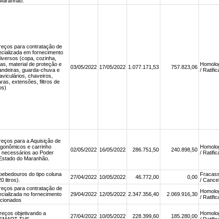
 Maranhão.
reços para contratação de
cializada em fornecimento
diversos (copa, cozinha,
ias, material de proteção e
Homolo
03/05/2022
17/05/2022
1.077.171,53
757.823,06
andeiras, guarda-chuva e
/ Ratifi
aviculários, chaveiros,
ras, extensões, filtros de
os)
reços para a Aquisição de
rgonômicos e carrinho
Homolo
02/05/2022
16/05/2022
286.751,50
240.898,50
xo necessários ao Poder
/ Ratifi
 Estado do Maranhão.
bebedouros do tipo coluna
Fracas
27/04/2022
10/05/2022
46.772,00
0,00
 litros).
/ Cance
reços para contratação de
Homolo
cializada no fornecimento
29/04/2022
12/05/2022
2.347.356,40
2.069.916,30
/ Ratifi
icionados
reços objetivando a
Homolo
27/04/2022
10/05/2022
228.399,60
185.280,00