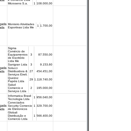
cada
Microsens S.a.
1
108.000,00
gada
Monteiro Atividades
1
1.700,00
cada
Esportivas Ltda Me
Sigma
Comércio de
Equipamentos
3
87.550,00
de Escritório
Ltda Me
Sanigran Ltda
3
9.153,60
gada
Solucci
cada
Distribuidora &
27
454.451,00
Serviços Eireli.
Queiroz
29
1.118.740,00
Papéis Ltda
Salud
Comercio e
2
195.000,00
Serviços Ltda
Informatica Brasil
1
956.040,00
Tecnologia Ltda
Conectados
gada
Security Comercio
1
329.700,00
cada
de Eletronicos
Globali
Distribuição e
1
566.400,00
Comercio Ltda