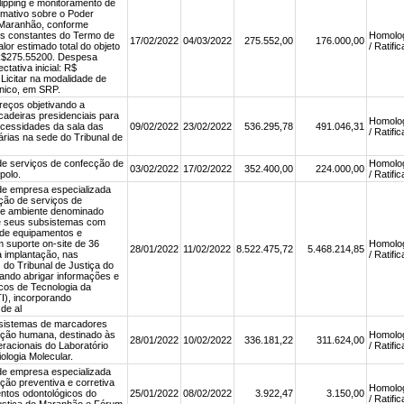
lipping e monitoramento de
ormativo sobre o Poder
 Maranhão, conforme
es constantes do Termo de
Homolo
17/02/2022
04/03/2022
275.552,00
176.000,00
lor estimado total do objeto
/ Ratifi
 R$275.55200. Despesa
ctativa inicial: R$
 Licitar na modalidade de
nico, em SRP.
reços objetivando a
cadeiras presidenciais para
Homolo
ecessidades da sala das
09/02/2022
23/02/2022
536.295,78
491.046,31
/ Ratifi
rias na sede do Tribunal de
de serviços de confecção de
Homolo
03/02/2022
17/02/2022
352.400,00
224.000,00
polo.
/ Ratifi
de empresa especializada
ção de serviços de
de ambiente denominado
e seus subsistemas com
 de equipamentos e
m suporte on-site de 36
Homolo
28/01/2022
11/02/2022
8.522.475,72
5.468.214,85
 implantação, nas
/ Ratifi
do Tribunal de Justiça do
ando abrigar informações e
icos de Tecnologia da
I), incorporando
 de al
 sistemas de marcadores
cação humana, destinado às
Homolo
28/01/2022
10/02/2022
336.181,22
311.624,00
eracionais do Laboratório
/ Ratifi
ologia Molecular.
de empresa especializada
ão preventiva e corretiva
Homolo
ntos odontológicos do
25/01/2022
08/02/2022
3.922,47
3.150,00
/ Ratifi