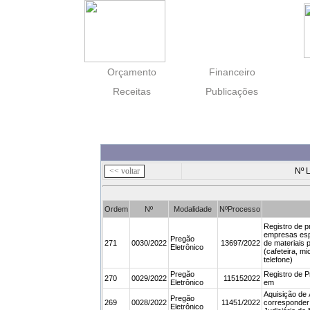
Orçamento
Financeiro
Receitas
Publicações
Nº 
Ordem
Nº
Modalidade
NºProcesso
Registro de p
empresas esp
Pregão
271
0030/2022
13697/2022
de materiais 
Eletrônico
(cafeteira, mi
telefone)
Pregão
Registro de P
270
0029/2022
115152022
Eletrônico
em
Aquisição de 
Pregão
269
0028/2022
11451/2022
corresponder
Eletrônico