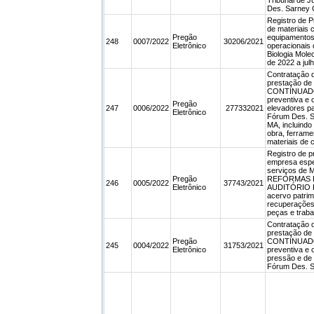
Tribunal de 
Des. Sarney 
Registro de P
de materiais 
Pregão
equipamentos,
248
0007/2022
30206/2021
Eletrônico
operacionais 
Biologia Mole
de 2022 a jul
Contratação 
prestação d
CONTINUADO
preventiva e 
Pregão
247
0006/2022
277332021
elevadores pa
Eletrônico
Fórum Des. S
MA, incluindo
obra, ferrame
materiais de
Registro de p
empresa espe
serviços d
Pregão
REFORMAS 
246
0005/2022
37743/2021
Eletrônico
AUDITÓRIO E
acervo patrim
recuperações,
peças e traba
Contratação 
prestação d
Pregão
CONTINUADO
245
0004/2022
31753/2021
Eletrônico
preventiva e 
pressão e de 
Fórum Des. S