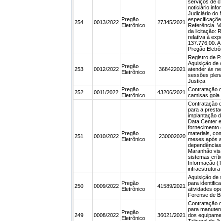
serviços de c
noticiário inf
Judiciário do
Pregão
especificaçõ
254
0013/2022
27345/2021
Eletrônico
Referência. Va
da licitação:
relativa à expe
137.776,00. A
Pregão Eletrô
Registro de P
Aquisição de 
Pregão
253
0012/2022
368422021
atender às n
Eletrônico
sessões plená
Justiça.
Pregão
Contratação 
252
0011/2022
43206/2021
Eletrônico
camisas gola 
Contratação 
para a presta
implantação 
Data Center 
fornecimento
Pregão
materiais, co
251
0010/2022
230002020
Eletrônico
meses após a
dependências 
Maranhão vis
sistemas crít
Informação (T
infraestrutura
Aquisição de
Pregão
para identifi
250
0009/2022
41589/2021
Eletrônico
atividades op
Forense de Bi
Contratação 
para manutenç
Pregão
249
0008/2022
36021/2021
dos equipame
Eletrônico