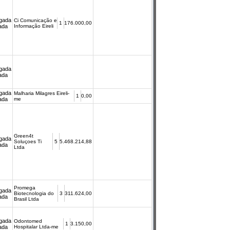
gada
Ci Comunicação e
1
176.000,00
cada
Informação Eireli
gada
cada
gada
Malharia Milagres Eireli-
1
0,00
cada
me
Green4t
gada
Soluçoes Ti
5
5.468.214,88
cada
Ltda
Promega
gada
Biotecnologia do
3
311.624,00
cada
Brasil Ltda
gada
Odontomed
1
3.150,00
cada
Hospitalar Ltda-me