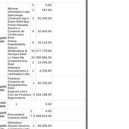
5
0,00
Microrar
1
547,80
Informatica Ltda
Specologia
Comercial Imp e
2
81.250,00
Expor Eireli Epp
Portal Industria,
Servico e
Comercio de
4
52.600,00
Confeccoes
gada
Eireli
cada
Prisma
6
33.214,00
Papelarialtda
Solucci
Distribuidora &
16
177.779,90
Serviços Eireli.
Ls Vieira Me
24
395.984,56
Comercial Goa
2
13.208,00
Eireli
Adestack
Autoadesivos e
1
3.238,80
Laminados Ltda
Fortclean
Comercio de
1
56.700,00
Equipamentos
gada
Eireli
cada
Espectro Ind e
Com de Produtos
5
184.198,50
Ergonomicos
sada
1
0,00
lada
1
0,00
gada
Princessteck
cada
7
2.069.916,30
Comercio Eireli
Globalserv
gada
Gestao Servicos
1
68.400,00
e Comercio Ltda