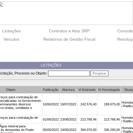
Licitações
Contratos e Atas SRP
Consulta
Veículos
Relatórios de Gestão Fiscal
Resoluç
LICITAÇÕES
Licitação, Processo ou Objeto:
Objeto
Publicação
Abertura
Vr.Estimado
Vr.Homologado
Situa
reços para contratação de
ecializadas no fornecimento
Homolo
permanentes diversos
10/06/2022
19/07/2022
242.576,40
189.675,00
/ Ratifi
cro-ondas, ventilador e
reços para contratação de
Homolo
01/06/2022
23/06/2022
213.768,46
213.768,46
/ Ratifi
Água mineral para
Homolo
 às demandas do Poder
05/05/2022
19/05/2022
394.970,00
336.290,00
/ Ratifi