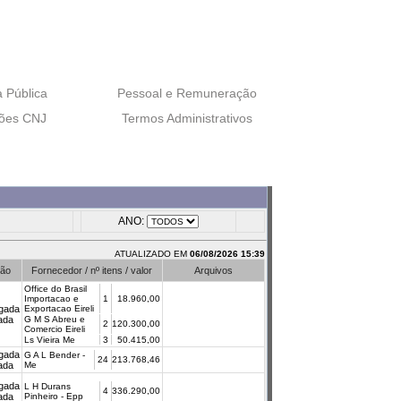
 Pública
Pessoal e Remuneração
ões CNJ
Termos Administrativos
ANO:
ATUALIZADO EM
06/08/2026 15:39
ção
Fornecedor / nº itens / valor
Arquivos
Office do Brasil
Importacao e
1
18.960,00
gada
Exportacao Eireli
cada
G M S Abreu e
2
120.300,00
Comercio Eireli
Ls Vieira Me
3
50.415,00
gada
G A L Bender -
24
213.768,46
cada
Me
gada
L H Durans
4
336.290,00
cada
Pinheiro - Epp