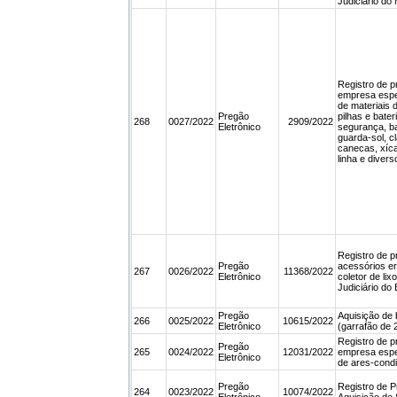
Judiciário do
Registro de p
empresa espe
de materiais 
Pregão
pilhas e bater
268
0027/2022
2909/2022
Eletrônico
segurança, b
guarda-sol, cl
canecas, xíca
linha e divers
Registro de p
Pregão
acessórios e
267
0026/2022
11368/2022
Eletrônico
coletor de li
Judiciário do
Pregão
Aquisição de 
266
0025/2022
10615/2022
Eletrônico
(garrafão de 20
Registro de p
Pregão
265
0024/2022
12031/2022
empresa espe
Eletrônico
de ares-cond
Pregão
Registro de P
264
0023/2022
10074/2022