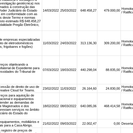
vestigação geotécnica) nos
inados à construção das
Homolo
oder Judiciário do Estado
14/03/2022
25/03/2022
648.458,27
479.000,00
/ Ratifi
 em conformidade com as
es deste Termo e normas
usto estimado R$ 648.458,27
odalidade Pregão Eletrônico,
de empresas especializadas
Homolo
to de eletrodomésticos
11/03/2022
24/03/2022
313.136,30
309.200,00
/ Ratifi
s, frigobares e fogões)
reços objetivando a
Material de Expediente para
Homolo
07/03/2022
18/03/2022
440.298,04
88.835,00
essidades do Tribunal de
/ Ratifi
cessão de direito de uso de
Homolo
23/02/2022
11/03/2022
26.164,60
24.830,00
reative Cloud for Teams.
/ Ratifi
reços para aquisição de
acional e equipamentos
atender as demandas de
Homolo
e Magistrados e dos
18/02/2022
08/03/2022
640.085,06
468.414,58
/ Ratifi
 prestam serviços no âmbito
ciário do Estado do
equipamentos, mobiliários e
21/02/2022
09/03/2022
22.002,47
0,00
Deserta
ais para a Casa Abrigo.
a registro de preços de