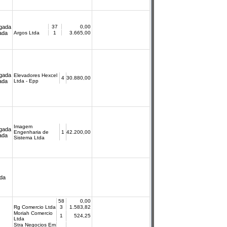
gada
37
0,00
cada
Argos Ltda
1
3.665,00
gada
Elevadores Hexcel
4
30.880,00
cada
Ltda - Epp
Imagem
gada
Engenharia de
1
42.200,00
cada
Sistema Ltda
da
58
0,00
Rg Comercio Ltda
3
1.583,82
Moriah Comercio
1
524,25
Ltda
Stra Negocios Em