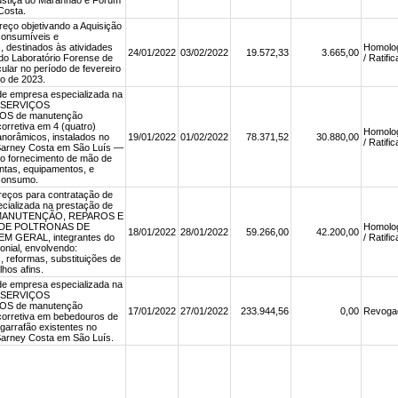
Justiça do Maranhão e Fórum
Costa.
reço objetivando a Aquisição
consumíveis e
 destinados às atividades
Homolo
24/01/2022
03/02/2022
19.572,33
3.665,00
do Laboratório Forense de
/ Ratifi
cular no período de fevereiro
ho de 2023.
de empresa especializada na
e SERVIÇOS
S de manutenção
corretiva em 4 (quatro)
Homolo
norâmicos, instalados no
19/01/2022
01/02/2022
78.371,52
30.880,00
/ Ratifi
arney Costa em São Luís —
 o fornecimento de mão de
ntas, equipamentos, e
 consumo.
reços para contratação de
cializada na prestação de
e MANUTENÇÃO, REPAROS E
DE POLTRONAS DE
Homolo
18/01/2022
28/01/2022
59.266,00
42.200,00
M GERAL, integrantes do
/ Ratifi
onial, envolvendo:
 reformas, substituições de
lhos afins.
de empresa especializada na
e SERVIÇOS
S de manutenção
17/01/2022
27/01/2022
233.944,56
0,00
Revoga
corretiva em bebedouros de
garrafão existentes no
arney Costa em São Luís.