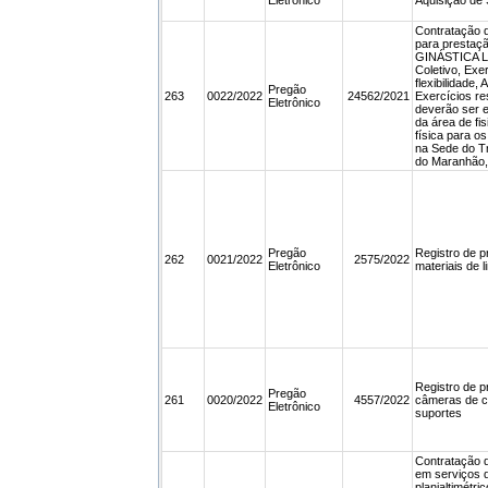
Eletrônico
Aquisição d
Contratação 
para prestaçã
GINÁSTICA L
Coletivo, Exe
flexibilidade,
Pregão
263
0022/2022
24562/2021
Exercícios res
Eletrônico
deverão ser e
da área de fi
física para o
na Sede do Tr
do Maranhão,
Pregão
Registro de p
262
0021/2022
2575/2022
Eletrônico
materiais de l
Registro de p
Pregão
261
0020/2022
4557/2022
câmeras de co
Eletrônico
suportes
Contratação 
em serviços d
planialtimétr