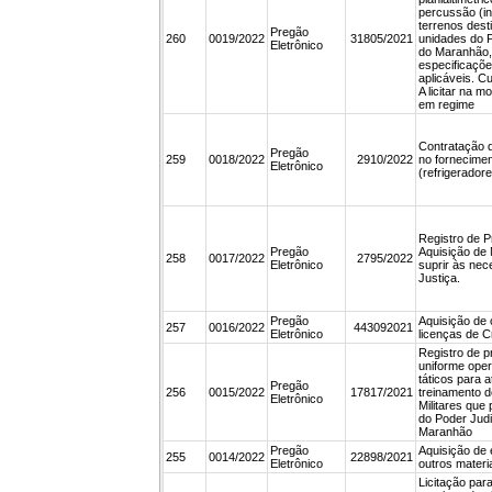
percussão (in
terrenos dest
Pregão
260
0019/2022
31805/2021
unidades do P
Eletrônico
do Maranhão,
especificaçõ
aplicáveis. C
A licitar na m
em regime
Contratação 
Pregão
259
0018/2022
2910/2022
no fornecimen
Eletrônico
(refrigeradore
Registro de P
Pregão
Aquisição de 
258
0017/2022
2795/2022
Eletrônico
suprir às nec
Justiça.
Pregão
Aquisição de 
257
0016/2022
443092021
Eletrônico
licenças de C
Registro de p
uniforme oper
táticos para 
Pregão
256
0015/2022
17817/2021
treinamento d
Eletrônico
Militares que
do Poder Judi
Maranhão
Pregão
Aquisição de 
255
0014/2022
22898/2021
Eletrônico
outros materi
Licitação par