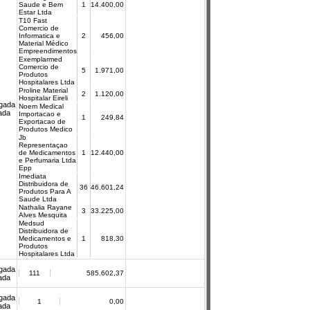
Saude e Bem
1
14.400,00
Estar Ltda
T10 Fast
Comercio de
Informatica e
2
456,00
Material Médico
Empreendimentos
Exemplarmed
Comercio de
5
1.971,00
Produtos
Hospitalares Ltda
Proline Material
2
1.120,00
Hospitalar Eireli
gada
Noem Medical
cada
Importacao e
1
249,84
Exportacao de
Produtos Medico
Jb
Representaçao
de Medicamentos
1
12.440,00
e Perfumaria Ltda
Epp
Imediata
Distribuidora de
36
46.601,24
Produtos Para A
Saude Ltda
Nathalia Rayane
3
33.225,00
Alves Mesquita
Medsud
Distribuidora de
Medicamentos e
1
818,30
Produtos
Hospitalares Ltda
gada
111
585.602,37
cada
gada
1
0,00
cada