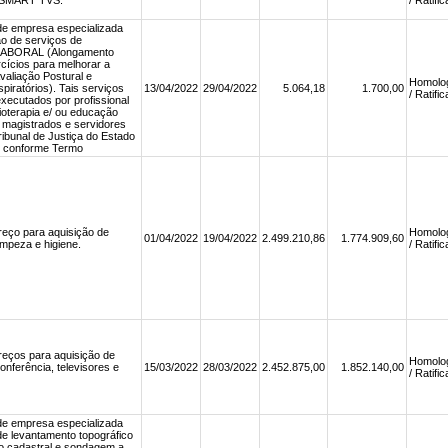
e SMART TVS.
/ Ratifi
de empresa especializada
o de serviços de
ABORAL (Alongamento
rcícios para melhorar a
 Avaliação Postural e
Homolo
piratórios). Tais serviços
13/04/2022
29/04/2022
5.064,18
1.700,00
/ Ratifi
xecutados por profissional
sioterapia e/ ou educação
s magistrados e servidores
ibunal de Justiça do Estado
 conforme Termo
reço para aquisição de
Homolo
01/04/2022
19/04/2022
2.499.210,86
1.774.909,60
impeza e higiene.
/ Ratifi
reços para aquisição de
Homolo
nferência, televisores e
15/03/2022
28/03/2022
2.452.875,00
1.852.140,00
/ Ratifi
de empresa especializada
e levantamento topográfico
ico cadastral e sondagem a