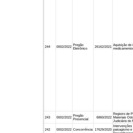
Pregão
Aquisição de
244
0002/2022
26162/2021
Eletrônico
medicamento
Registro de P
Pregão
243
0002/2022
6860/2022
Materiais Odo
Presencial
Judiciário do
Intervenções 
242
0002/2022
Concorrência
17629/2020
paisagismo e 