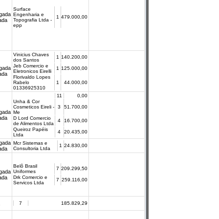
Surface
gada
Engenharia e
1
479.000,00
cada
Topografia Ltda -
epp
Vinicius Chaves
1
140.200,00
dos Santos
Jeb Comercio e
gada
1
125.000,00
Eletronicos Eirelli
cada
Florivaldo Lopes
Rabelo
1
44.000,00
01336925310
11
0,00
Unha & Cor
Cosmeticos Eireli -
3
51.700,00
gada
Me
cada
D Lord Comercio
4
16.700,00
de Alimentos Ltda
Queiroz Papéis
4
20.435,00
Ltda
gada
Mcr Sistemas e
1
24.830,00
cada
Consultoria Ltda
Belô Brasil
7
209.299,50
gada
Uniformes
cada
Drk Comercio e
7
259.116,00
Servicos Ltda
7
185.829,29