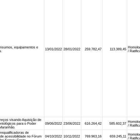
 insumos, equipamentos e
Homolo
13/01/2022
28/01/2022
259.782,47
113.389,45
s.
/ Ratifi
reços visando Aquisição de
Homolo
ntológicos para o Poder
09/06/2022
23/06/2022
616.264,42
585.602,37
/ Ratifi
 Maranhão.
requalificadoras de
Homolo
de acessibilidade no Fórum
04/10/2022
10/11/2022
769.963,16
659.245,11
/ Ratifi