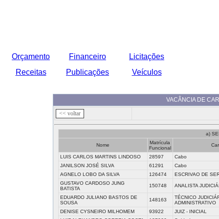
Orçamento
Financeiro
Licitações
Receitas
Publicações
Veículos
VACÂNCIA DE CAR
a) S
Matrícula
Nome
Car
Funcional
LUIS CARLOS MARTINS LINDOSO
28597
Cabo
JANILSON JOSÉ SILVA
61291
Cabo
AGNELO LOBO DA SILVA
126474
ESCRIVAO DE SER
GUSTAVO CARDOSO JUNG
150748
ANALISTA JUDICIÁ
BATISTA
EDUARDO JULIANO BASTOS DE
TÉCNICO JUDICIÁR
148163
SOUSA
ADMINISTRATIVO
DENISE CYSNEIRO MILHOMEM
93922
JUIZ - INICIAL