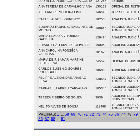
LUIZ ALEXANDRO CORREIA COSTA
127266
Soldado
ANA TERESA DE CARVALHO VIANA
150128
OFICIAL DE JUSTI
ALEXANDRE MOREIRA LIMA
146548
JUIZ SUBSTITUTO
RAFAEL ALVES LOURENCO
102558
ANALISTA JUDICIÁ
EDUARDO FABIAN CAVALCANTE DE
TÉCNICO JUDICIÁR
108910
MORAIS
ADMINISTRATIVO
MARIA CLÁUDIA VITORINO
129494
ANALISTA JUDICIÁ
GADELHA
EDIANE LEÃO DIAS DE OLIVEIRA
150052
AUXILIAR JUDICIA
ANA CAROLINA FONSÊCA
101675
ANALISTA JUDICIÁ
VALINHAS
MARIA DE RIBAMAR MARTINS
74559
OFICIAL DE JUSTI
LEITE SILVA
CARLOS EUGENIO SOARES
106005
AUXILIAR JUDICIÁ
RODRIGUES
FELIPPE ALEXANDRE ARAGÃO
TÉCNICO JUDICIÁR
149609
SILVA
ADMINISTRATIVO
AUXILIAR JUDICIÁ
RAPHAELLA ABREU CARVALHO
105346
ADMINISTRATIVO
AUXILIAR DE SER
TEREZA RIBEIRO DE SOUZA
3939
SERV. GERAIS
TÉCNICO JUDICIÁR
NELITO ALVES DE SOUSA
111468
ADMINISTRATIVO
PÁGINAS:
1
...
68
69
70
71
72
73
74
75
76
77
78
79
86
87
88
...
91