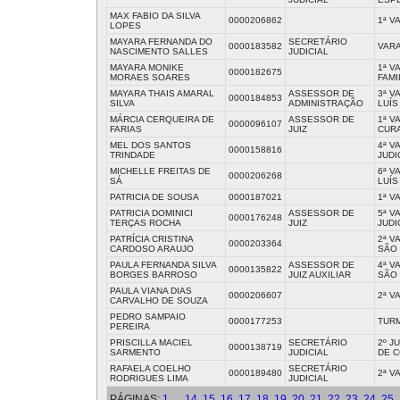
MAX FABIO DA SILVA
0000206862
1ª V
LOPES
MAYARA FERNANDA DO
SECRETÁRIO
0000183582
VARA
NASCIMENTO SALLES
JUDICIAL
MAYARA MONIKE
1ª V
0000182675
MORAES SOARES
FAMI
MAYARA THAIS AMARAL
ASSESSOR DE
3ª V
0000184853
SILVA
ADMINISTRAÇÃO
LUÍS
MÁRCIA CERQUEIRA DE
ASSESSOR DE
1ª V
0000096107
FARIAS
JUIZ
CURA
MEL DOS SANTOS
4ª V
0000158816
TRINDADE
JUDI
MICHELLE FREITAS DE
6ª V
0000206268
SÁ
LUÍS
PATRICIA DE SOUSA
0000187021
1ª V
PATRICIA DOMINICI
ASSESSOR DE
5ª V
0000176248
TERÇAS ROCHA
JUIZ
JUDI
PATRÍCIA CRISTINA
2ª V
0000203364
CARDOSO ARAUJO
SÃO 
PAULA FERNANDA SILVA
ASSESSOR DE
4ª V
0000135822
BORGES BARROSO
JUIZ AUXILIAR
SÃO 
PAULA VIANA DIAS
0000206607
2ª V
CARVALHO DE SOUZA
PEDRO SAMPAIO
0000177253
TURM
PEREIRA
PRISCILLA MACIEL
SECRETÁRIO
2º J
0000138719
SARMENTO
JUDICIAL
DE C
RAFAELA COELHO
SECRETÁRIO
0000189480
2ª V
RODRIGUES LIMA
JUDICIAL
PÁGINAS:
1
...
14
15
16
17
18
19
20
21
22
23
24
25