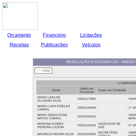
Orçamento
Financeiro
Licitações
Receitas
Publicações
Veículos
RESOLUÇÃO Nº102/2009-CNJ - ANEXO 
c) SERVID
Matrícula
Nome
Cargo em Comissão
Funcional
MARIA LIDIA DE
0000127985
VARA
OLIVEIRA SILVA
MARIA LUIZA FIDELES
0000148999
1ª V
CABRAL
MARIA SEBASTIANA
VARA
0000200816
MATOS CABRAL
MAR
MARIANA GOMES
ASSESSOR DE
0000149229
2ª V
PEREIRA LUCENA
JUIZ
SECRETÁRIO
VARA
MAURICIO MOURA SILVA
0000209080
JUDICIAL
ESP