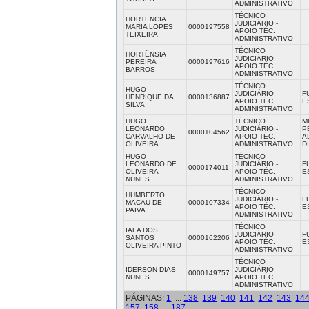
ADMINISTRATIVO
TÉCNICO
HORTENCIA
JUDICIÁRIO -
MARIA LOPES
0000197558
APOIO TÉC.
TEIXEIRA
ADMINISTRATIVO
TÉCNICO
HORTÊNSIA
JUDICIÁRIO -
PEREIRA
0000197616
APOIO TÉC.
BARROS
ADMINISTRATIVO
TÉCNICO
HUGO
JUDICIÁRIO -
F
HENRIQUE DA
0000136887
APOIO TÉC.
E
SILVA
ADMINISTRATIVO
HUGO
TÉCNICO
M
LEONARDO
JUDICIÁRIO -
P
0000104562
CARVALHO DE
APOIO TÉC.
A
OLIVEIRA
ADMINISTRATIVO
D
HUGO
TÉCNICO
LEONARDO DE
JUDICIÁRIO -
F
0000174011
OLIVEIRA
APOIO TÉC.
E
NUNES
ADMINISTRATIVO
TÉCNICO
HUMBERTO
JUDICIÁRIO -
F
MACAU DE
0000107334
APOIO TÉC.
E
PAIVA
ADMINISTRATIVO
TÉCNICO
IALA DOS
JUDICIÁRIO -
F
SANTOS
0000162206
APOIO TÉC.
E
OLIVEIRA PINTO
ADMINISTRATIVO
TÉCNICO
IDERSON DIAS
JUDICIÁRIO -
0000149757
NUNES
APOIO TÉC.
ADMINISTRATIVO
PÁGINAS:
1
...
138
139
140
141
142
143
14
157
158
...
187