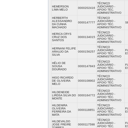
TÉCNICO
HEMERSON
JUDICIÁRIO -
0000202416
LIMA MELO
APOIO TÉC.
ADMINISTRATIVO
HERBERTH
TÉCNICO
ALESSANDRO
JUDICIÁRIO -
0000147777
S
DA CUNHA
APOIO TÉC.
MACHADO
ADMINISTRATIVO
TÉCNICO
HERICA CRYS
JUDICIÁRIO -
CRUZ DOS
0000134015
APOIO TÉC.
SANTOS
ADMINISTRATIVO
TÉCNICO
HERNANI FELIPE
JUDICIÁRIO -
F
ARAUJO DA
0000156257
APOIO TÉC.
E
SILVA
ADMINISTRATIVO
TÉCNICO
HÉLIO DE
JUDICIÁRIO -
F
SOUSA
0000147843
APOIO TÉC.
E
DOURADO
ADMINISTRATIVO
TÉCNICO
HIGO RICARDO
JUDICIÁRIO -
DE OLIVEIRA
0000108902
APOIO TÉC.
MELO
ADMINISTRATIVO
TÉCNICO
HILDENEIDE
JUDICIÁRIO -
LIRDSA SILVA DO
0000164772
APOIO TÉC.
MONTE
ADMINISTRATIVO
HILDENIRA
TÉCNICO
OLIVEIRA
JUDICIÁRIO -
F
0000118851
FERREIRA DA
APOIO TÉC.
E
MATA
ADMINISTRATIVO
TÉCNICO
HILDEVALDO
JUDICIÁRIO -
F
JOSE FREIRE
0000117598
APOIO TÉC.
E
TORRES