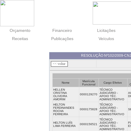
Orçamento
Financeiro
Licitações
Receitas
Publicações
Veículos
RESOLUÇÃO Nº102/2009-CNJ 
Matrícula
Nome
Cargo Efetivo
Funcional
HELLEN
TÉCNICO
CRISTINA
JUDICIÁRIO -
A
0000129270
OLIVEIRA
APOIO TÉC.
D
AMORIM
ADMINISTRATIVO
HELTON
TÉCNICO
FERDINANDES
JUDICIÁRIO -
0000175828
S
ROCHA
APOIO TÉC.
FERREIRA
ADMINISTRATIVO
TÉCNICO
HELTON LUÍS
JUDICIÁRIO -
F
0000156521
LIMA FERREIRA
APOIO TÉC.
E
ADMINISTRATIVO