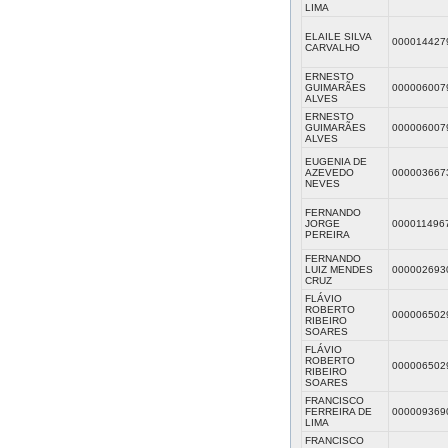
LIMA
ELAILE SILVA
000014427
CARVALHO
ERNESTO
GUIMARÃES
000006007
ALVES
ERNESTO
GUIMARÃES
000006007
ALVES
EUGENIA DE
AZEVEDO
000003667
NEVES
FERNANDO
JORGE
000011496
PEREIRA
FERNANDO
LUIZ MENDES
000002693
CRUZ
FLÁVIO
ROBERTO
000006502
RIBEIRO
SOARES
FLÁVIO
ROBERTO
000006502
RIBEIRO
SOARES
FRANCISCO
FERREIRA DE
000009369
LIMA
FRANCISCO