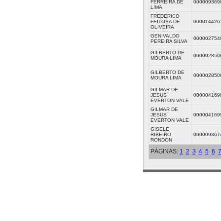
FERREIRA DE
000009369
LIMA
FREDERICO
FEITOSA DE
000014426
OLIVEIRA
GENIVALDO
000002754
PEREIRA SILVA
GILBERTO DE
000002850
MOURA LIMA
GILBERTO DE
000002850
MOURA LIMA
GILMAR DE
JESUS
000004169
EVERTON VALE
GILMAR DE
JESUS
000004169
EVERTON VALE
GISELE
RIBEIRO
000009367
RONDON
PÁGINAS:
1
2
3
4
5
6