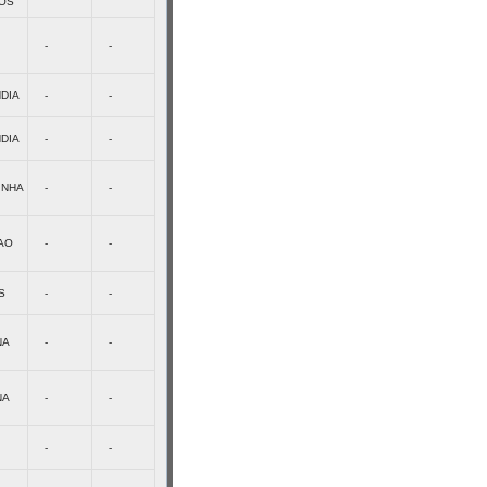
OS
-
-
DIA
-
-
DIA
-
-
INHA
-
-
AO
-
-
S
-
-
NA
-
-
NA
-
-
-
-