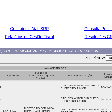
Contratos e Atas SRP
Consulta Públi
Relatórios de Gestão Fiscal
Resoluções C
O Nº102/2009-CNJ - ANEXO V - MEMBROS E AGENTES PÚBLICOS
REFERÊNCIA:
a) MAGISTRADOS
Função de
Local 
Cargo Efetivo
Confiança/ Cargo em
Unidade de Lotação
Lotaç
Comissão
GAB. DES. ANTONIO PACHECO
2
-
SAO LUI
GUERREIRO JUNIOR
GAB. DES. ANTONIO PACHECO
2
-
SAO LUI
GUERREIRO JUNIOR
DIRETOR DO FÓRUM DA
VARA DA FAMÍLIA DA COMARCA
SAO
0
JUIZ - FINAL
COMARCA DE TIMON -