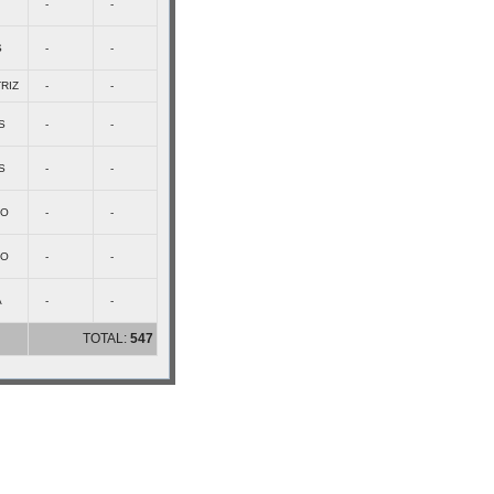
-
-
S
-
-
RIZ
-
-
S
-
-
S
-
-
TO
-
-
TO
-
-
A
-
-
TOTAL:
547