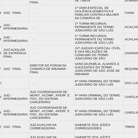
DE TIMON
DOMING
FINAL
1ª VARA ESPECIAL DE
VIOLÊNCIA DOMÉSTICA E
9
JUIZ - FINAL
-
VIANA
FAMILIAR CONTRA A MULHER
DA COMARCA DE
1ª TURMA RECURSAL
JUIZ -
9
-
PERMANENTE DO TERMO
ACAILAN
INTERMEDIARIA
JUDICIÁRIO DE SÃO LUÍS
1ª TURMA RECURSAL
JUIZ -
9
-
PERMANENTE DO TERMO
ACAILAN
INTERMEDIARIA
JUDICIÁRIO DE SÃO LUÍS
10º JUIZADO ESPECIAL CÍVEL
JUIZ AUXILIAR
E DAS RELAÇÕES DE
3
DE ENTRÂNCIA
-
CHAPAD
CONSUMO DO TERMO
FINAL
JUDICIÁRIO DE SÃO
VARA DA FAMÍLIA, ALVARÁS E
DIRETOR DO FÓRUM DA
SUCESSÕES DO TERMO
7
JUIZ - FINAL
COMARCA DE RIBAMAR -
BEQUIM
JUDICIÁRIO DE SÃO JOSÉ DE
FINAL
RIBAMAR
6ª VARA CRIMINAL DO TERMO
0
-
SAO LUI
JUDICIÁRIO DE SÃO LUÍS
JUIZ COORDENADOR DE
JUIZ -
MONIT., ACOMP., APERF. E
6ª VARA CRIMINAL DO TERMO
9
CAROLI
INTERMEDIARIA
FISC. DO SISTEMA
JUDICIÁRIO DE SÃO LUÍS
CARCERÁRIO
JUIZ COORDENADOR DE
JUIZ -
MONIT., ACOMP., APERF. E
6ª VARA CRIMINAL DO TERMO
9
CAROLI
INTERMEDIARIA
FISC. DO SISTEMA
JUDICIÁRIO DE SÃO LUÍS
CARCERÁRIO
JUIZ AUXILIAR DA
GABINETE DOS JUÍZES
0
JUIZ - FINAL
TIMON
CORREGEDORIA
CORREGEDORES
JUIZ AUXILIAR DA
GABINETE DOS JUÍZES