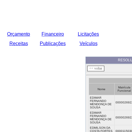
Orçamento
Financeiro
Licitações
Receitas
Publicações
Veículos
RESOLUÇÃ
Matrícula
Nome
Funcional
EDIMAR
FERNANDO
000002692
MENDONÇA DE
SOUSA
EDIMAR
FERNANDO
000002692
MENDONÇA DE
SOUSA
EDMILSON DA
COSTA FORTES
000011503