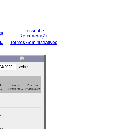
Pessoal e
ca
Remuneração
NJ
Termos Administrativos
de
Ato de
Data de
ão
Provimento
Publicação
S
-
-
S
-
-
-
-