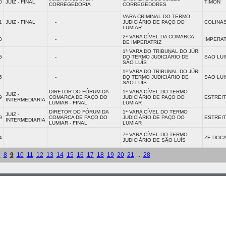
0
JUIZ - FINAL
TIMON
CORREGEDORIA
CORREGEDORES
VARA CRIMINAL DO TERMO
1
JUIZ - FINAL
-
JUDICIÁRIO DE PAÇO DO
COLINA
LUMIAR
2ª VARA CÍVEL DA COMARCA
0
-
IMPERAT
DE IMPERATRIZ
1ª VARA DO TRIBUNAL DO JÚRI
6
-
DO TERMO JUDICIÁRIO DE
SAO LUI
SÃO LUÍS
1ª VARA DO TRIBUNAL DO JÚRI
6
-
DO TERMO JUDICIÁRIO DE
SAO LUI
SÃO LUÍS
DIRETOR DO FÓRUM DA
1ª VARA CÍVEL DO TERMO
JUIZ -
9
COMARCA DE PAÇO DO
JUDICIÁRIO DE PAÇO DO
ESTREI
INTERMEDIARIA
LUMIAR - FINAL
LUMIAR
DIRETOR DO FÓRUM DA
1ª VARA CÍVEL DO TERMO
JUIZ -
9
COMARCA DE PAÇO DO
JUDICIÁRIO DE PAÇO DO
ESTREI
INTERMEDIARIA
LUMIAR - FINAL
LUMIAR
7ª VARA CÍVEL DO TERMO
4
-
ZE DOC
JUDICIÁRIO DE SÃO LUÍS
7
8
9
10
11
12
13
14
15
16
17
18
19
20
21
...
28