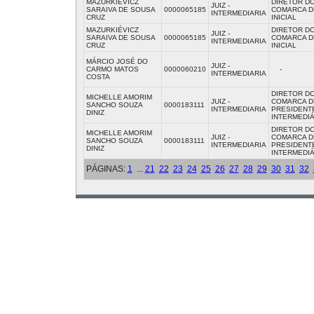
MAZURKIÉVICZ
DIRETOR D
JUIZ -
SARAIVA DE SOUSA
0000065185
COMARCA DE
INTERMEDIARIA
CRUZ
INICIAL
MAZURKIÉVICZ
DIRETOR D
JUIZ -
SARAIVA DE SOUSA
0000065185
COMARCA DE
INTERMEDIARIA
CRUZ
INICIAL
MÁRCIO JOSÉ DO
JUIZ -
CARMO MATOS
0000060210
-
INTERMEDIARIA
COSTA
DIRETOR D
MICHELLE AMORIM
JUIZ -
COMARCA D
SANCHO SOUZA
0000183111
INTERMEDIARIA
PRESIDENTE
DINIZ
INTERMEDIÁ
DIRETOR D
MICHELLE AMORIM
JUIZ -
COMARCA D
SANCHO SOUZA
0000183111
INTERMEDIARIA
PRESIDENTE
DINIZ
INTERMEDIÁ
PÁGINAS:
1
...
21
22
23
24
25
26
27
28
29
30
31
32