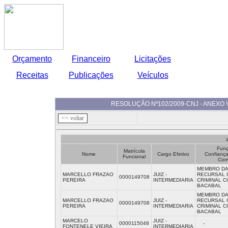
Orçamento
Financeiro
Licitações
Receitas
Publicações
Veículos
RESOLUÇÃO Nº102/2009-CNJ - ANEXO 
Funç
Matrícula
Nome
Cargo Efetivo
Confiança
Funcional
Com
MEMBRO DA
MARCELLO FRAZAO
JUIZ -
RECURSAL C
0000149708
PEREIRA
INTERMEDIARIA
CRIMINAL 
BACABAL
MEMBRO DA
MARCELLO FRAZAO
JUIZ -
RECURSAL C
0000149708
PEREIRA
INTERMEDIARIA
CRIMINAL 
BACABAL
MARCELO
JUIZ -
0000115048
-
FONTENELE VIEIRA
INTERMEDIARIA