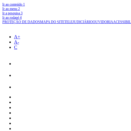
Ir ao conteúdo
1
Ir ao menu
2
Ir a pesquisa
3
Ir ao rodapé
4
PROTEÇÃO DE DADOS
MAPA DO SITE
TELEJUDICIÁRIO
OUVIDORIA
ACESSIBI
A+
A-
C