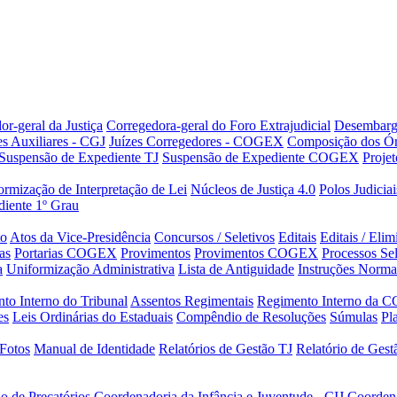
or-geral da Justiça
Corregedora-geral do Foro Extrajudicial
Desembarg
es Auxiliares - CGJ
Juízes Corregedores - COGEX
Composição dos Ór
Suspensão de Expediente TJ
Suspensão de Expediente COGEX
Projet
rmização de Interpretação de Lei
Núcleos de Justiça 4.0
Polos Judiciai
iente 1º Grau
to
Atos da Vice-Presidência
Concursos / Seletivos
Editais
Editais / Eli
as
Portarias COGEX
Provimentos
Provimentos COGEX
Processos Sel
a
Uniformização Administrativa
Lista de Antiguidade
Instruções Norma
to Interno do Tribunal
Assentos Regimentais
Regimento Interno da C
es
Leis Ordinárias do Estaduais
Compêndio de Resoluções
Súmulas
Pl
Fotos
Manual de Identidade
Relatórios de Gestão TJ
Relatório de Ges
o de Precatórios
Coordenadoria da Infância e Juventude - CIJ
Coorden