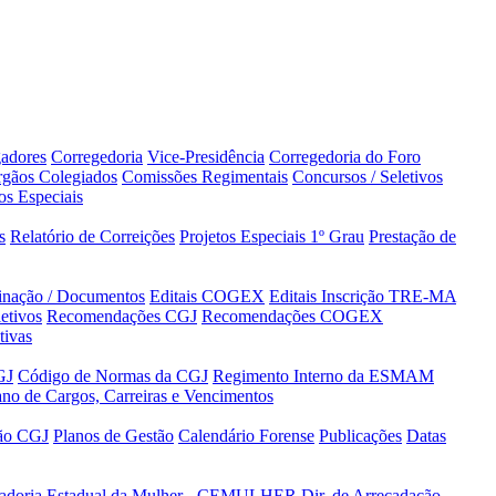
adores
Corregedoria
Vice-Presidência
Corregedoria do Foro
gãos Colegiados
Comissões Regimentais
Concursos / Seletivos
os Especiais
s
Relatório de Correições
Projetos Especiais 1º Grau
Prestação de
minação / Documentos
Editais COGEX
Editais Inscrição TRE-MA
etivos
Recomendações CGJ
Recomendações COGEX
tivas
GJ
Código de Normas da CGJ
Regimento Interno da ESMAM
ano de Cargos, Carreiras e Vencimentos
tão CGJ
Planos de Gestão
Calendário Forense
Publicações
Datas
adoria Estadual da Mulher - CEMULHER
Dir. de Arrecadação,