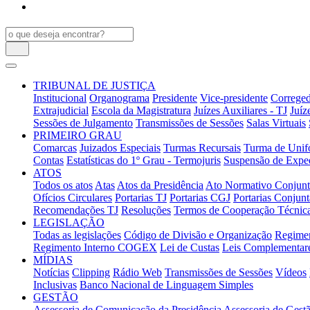
TRIBUNAL DE JUSTIÇA
Institucional
Organograma
Presidente
Vice-presidente
Correged
Extrajudicial
Escola da Magistratura
Juízes Auxiliares - TJ
Juíz
Sessões de Julgamento
Transmissões de Sessões
Salas Virtuais
PRIMEIRO GRAU
Comarcas
Juizados Especiais
Turmas Recursais
Turma de Unifo
Contas
Estatísticas do 1º Grau - Termojuris
Suspensão de Exped
ATOS
Todos os atos
Atas
Atos da Presidência
Ato Normativo Conjun
Ofícios Circulares
Portarias TJ
Portarias CGJ
Portarias Conjunt
Recomendações TJ
Resoluções
Termos de Cooperação Técnic
LEGISLAÇÃO
Todas as legislações
Código de Divisão e Organização
Regimen
Regimento Interno COGEX
Lei de Custas
Leis Complementar
MÍDIAS
Notícias
Clipping
Rádio Web
Transmissões de Sessões
Vídeos
Inclusivas
Banco Nacional de Linguagem Simples
GESTÃO
Assessoria de Comunicação da Presidência
Assessoria de Gestã